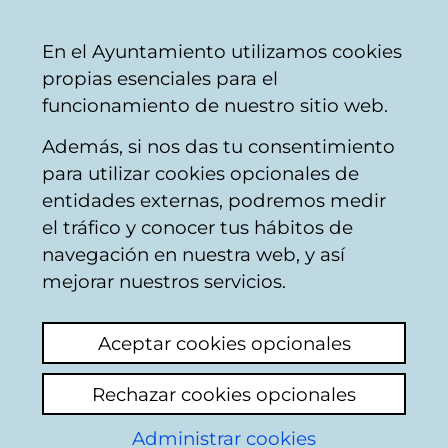
Mairie
Partager
Con
Français
En el Ayuntamiento utilizamos cookies
de
propias esenciales para el
Vitoria-
funcionamiento de nuestro sitio web.
Gasteiz
Además, si nos das tu consentimiento
Comercio
para utilizar cookies opcionales de
entidades externas, podremos medir
el tráfico y conocer tus hábitos de
Ikurrak
navegación en nuestra web, y así
mejorar nuestros servicios.
C
Aceptar cookies opcionales
a
Rechazar cookies opcionales
r
r
Administrar cookies