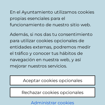
Mairie
Partager
Con
Français
En el Ayuntamiento utilizamos cookies
de
propias esenciales para el
Vitoria-
funcionamiento de nuestro sitio web.
Gasteiz
Además, si nos das tu consentimiento
Comercio
para utilizar cookies opcionales de
entidades externas, podremos medir
el tráfico y conocer tus hábitos de
Confecciones Pinedo
navegación en nuestra web, y así
mejorar nuestros servicios.
C
Aceptar cookies opcionales
a
Rechazar cookies opcionales
r
r
Administrar cookies