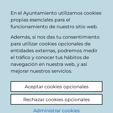
Mairie
Partager
Con
Français
En el Ayuntamiento utilizamos cookies
de
propias esenciales para el
Vitoria-
funcionamiento de nuestro sitio web.
Gasteiz
Además, si nos das tu consentimiento
Konpondu
para utilizar cookies opcionales de
entidades externas, podremos medir
el tráfico y conocer tus hábitos de
PCBox
navegación en nuestra web, y así
mejorar nuestros servicios.
Descripción
Aceptar cookies opcionales
Reparación de equipos informáticos,
consolas, teléfonos, ordenadores de
Rechazar cookies opcionales
sobremesa, portátiles, impresoras y otros
componentes y periféricos.
Administrar cookies