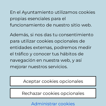
Mairie
Partager
Con
Français
En el Ayuntamiento utilizamos cookies
de
propias esenciales para el
Vitoria-
funcionamiento de nuestro sitio web.
Gasteiz
Además, si nos das tu consentimiento
Hostelería
para utilizar cookies opcionales de
entidades externas, podremos medir
el tráfico y conocer tus hábitos de
THE GARDEN
navegación en nuestra web, y así
mejorar nuestros servicios.
C
Aceptar cookies opcionales
a
Rechazar cookies opcionales
r
r
Administrar cookies