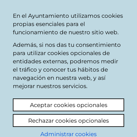
Mairie
Partager
Con
Français
En el Ayuntamiento utilizamos cookies
de
propias esenciales para el
Vitoria-
funcionamiento de nuestro sitio web.
Gasteiz
Además, si nos das tu consentimiento
Hostelería
para utilizar cookies opcionales de
entidades externas, podremos medir
el tráfico y conocer tus hábitos de
CAFETERÍA TÚ Y YO
navegación en nuestra web, y así
mejorar nuestros servicios.
C
Aceptar cookies opcionales
a
Rechazar cookies opcionales
r
r
Administrar cookies