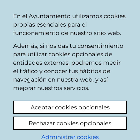
Mairie
Partager
Con
Français
En el Ayuntamiento utilizamos cookies
de
propias esenciales para el
Vitoria-
funcionamiento de nuestro sitio web.
Gasteiz
Además, si nos das tu consentimiento
Hostelería
para utilizar cookies opcionales de
entidades externas, podremos medir
el tráfico y conocer tus hábitos de
TABERNA PURA VIDA
navegación en nuestra web, y así
mejorar nuestros servicios.
C
Aceptar cookies opcionales
a
Rechazar cookies opcionales
r
r
Administrar cookies