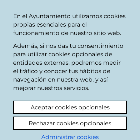
Mairie
Partager
Con
Français
En el Ayuntamiento utilizamos cookies
de
propias esenciales para el
Vitoria-
funcionamiento de nuestro sitio web.
Gasteiz
Además, si nos das tu consentimiento
Hostelería
para utilizar cookies opcionales de
entidades externas, podremos medir
el tráfico y conocer tus hábitos de
BAR REY LOUIS
navegación en nuestra web, y así
mejorar nuestros servicios.
C
Aceptar cookies opcionales
a
Rechazar cookies opcionales
r
r
Administrar cookies