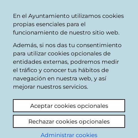
Mairie
Partager
Con
Français
En el Ayuntamiento utilizamos cookies
de
propias esenciales para el
Vitoria-
funcionamiento de nuestro sitio web.
Gasteiz
Además, si nos das tu consentimiento
Hostelería
para utilizar cookies opcionales de
entidades externas, podremos medir
el tráfico y conocer tus hábitos de
BAR BAI-BEN
navegación en nuestra web, y así
mejorar nuestros servicios.
C
Aceptar cookies opcionales
a
Rechazar cookies opcionales
r
r
Administrar cookies