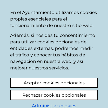
Mairie
Partager
Con
Français
En el Ayuntamiento utilizamos cookies
de
propias esenciales para el
Vitoria-
funcionamiento de nuestro sitio web.
Gasteiz
Además, si nos das tu consentimiento
Hostelería
para utilizar cookies opcionales de
entidades externas, podremos medir
el tráfico y conocer tus hábitos de
BUJANDA BERRIA
navegación en nuestra web, y así
mejorar nuestros servicios.
C
Aceptar cookies opcionales
a
Rechazar cookies opcionales
r
r
Administrar cookies