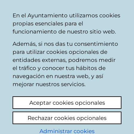
Mairie
Partager
Con
Français
En el Ayuntamiento utilizamos cookies
de
propias esenciales para el
Vitoria-
funcionamiento de nuestro sitio web.
Gasteiz
Además, si nos das tu consentimiento
Hostelería
para utilizar cookies opcionales de
entidades externas, podremos medir
el tráfico y conocer tus hábitos de
LAS TRES BRUJAS
navegación en nuestra web, y así
mejorar nuestros servicios.
C
Aceptar cookies opcionales
a
Rechazar cookies opcionales
r
r
Administrar cookies