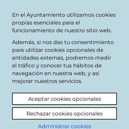
Mairie
Partager
Con
Français
En el Ayuntamiento utilizamos cookies
de
propias esenciales para el
Vitoria-
funcionamiento de nuestro sitio web.
Gasteiz
Además, si nos das tu consentimiento
Hostelería
para utilizar cookies opcionales de
entidades externas, podremos medir
el tráfico y conocer tus hábitos de
CAFETERIA ORIENT
navegación en nuestra web, y así
EXPRESS
mejorar nuestros servicios.
Aceptar cookies opcionales
C
Rechazar cookies opcionales
a
Administrar cookies