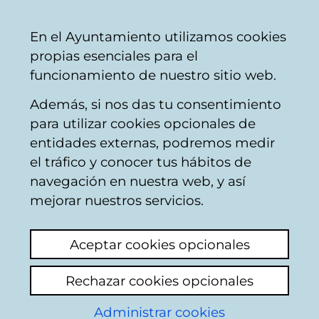
Mairie
Partager
Con
Français
En el Ayuntamiento utilizamos cookies
de
propias esenciales para el
Vitoria-
funcionamiento de nuestro sitio web.
Gasteiz
Además, si nos das tu consentimiento
Hostelería
para utilizar cookies opcionales de
entidades externas, podremos medir
el tráfico y conocer tus hábitos de
ILUNTZE BERRIA
navegación en nuestra web, y así
TABERNA
mejorar nuestros servicios.
Aceptar cookies opcionales
C
Rechazar cookies opcionales
a
Administrar cookies