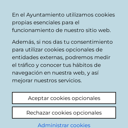
Mairie
Partager
Con
Français
En el Ayuntamiento utilizamos cookies
de
propias esenciales para el
Vitoria-
funcionamiento de nuestro sitio web.
Gasteiz
Además, si nos das tu consentimiento
Hostelería
para utilizar cookies opcionales de
entidades externas, podremos medir
el tráfico y conocer tus hábitos de
BAR-RESTAURANTE
navegación en nuestra web, y así
LERMANDA
mejorar nuestros servicios.
Aceptar cookies opcionales
C
Rechazar cookies opcionales
a
Administrar cookies