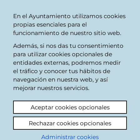
Mairie
Partager
Con
Français
En el Ayuntamiento utilizamos cookies
de
propias esenciales para el
Vitoria-
funcionamiento de nuestro sitio web.
Gasteiz
Además, si nos das tu consentimiento
Comercio
para utilizar cookies opcionales de
entidades externas, podremos medir
el tráfico y conocer tus hábitos de
CONFITERÍA GOYA
navegación en nuestra web, y así
mejorar nuestros servicios.
C
Aceptar cookies opcionales
a
Rechazar cookies opcionales
r
r
Administrar cookies