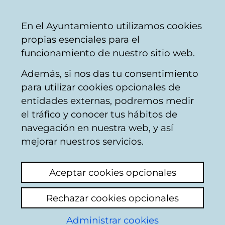
Mairie
Partager
Con
Français
En el Ayuntamiento utilizamos cookies
de
propias esenciales para el
Vitoria-
funcionamiento de nuestro sitio web.
Gasteiz
Además, si nos das tu consentimiento
Comercio
para utilizar cookies opcionales de
entidades externas, podremos medir
el tráfico y conocer tus hábitos de
FARMACIA MARTA
navegación en nuestra web, y así
GAMARRA
mejorar nuestros servicios.
Aceptar cookies opcionales
C
Rechazar cookies opcionales
a
Administrar cookies