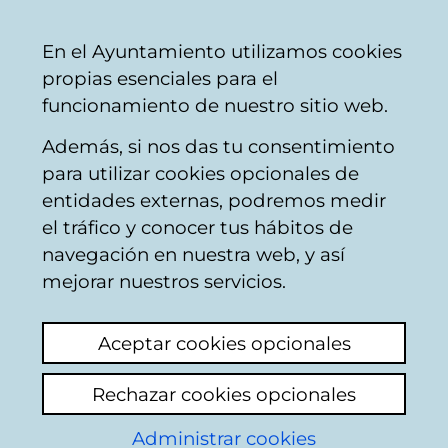
Mairie
Partager
Con
Français
En el Ayuntamiento utilizamos cookies
de
propias esenciales para el
Vitoria-
funcionamiento de nuestro sitio web.
Gasteiz
Además, si nos das tu consentimiento
Comercio
para utilizar cookies opcionales de
entidades externas, podremos medir
el tráfico y conocer tus hábitos de
ZIGOR
navegación en nuestra web, y así
ENCUADERNACIÓN
mejorar nuestros servicios.
Aceptar cookies opcionales
C
Rechazar cookies opcionales
a
Administrar cookies