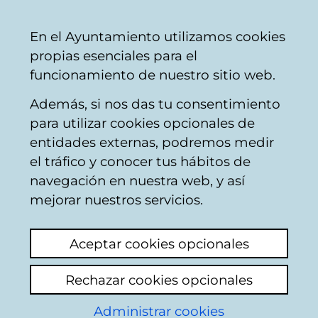
Mairie
Partager
Con
Français
En el Ayuntamiento utilizamos cookies
de
propias esenciales para el
Vitoria-
funcionamiento de nuestro sitio web.
Gasteiz
Además, si nos das tu consentimiento
Comercio
para utilizar cookies opcionales de
entidades externas, podremos medir
el tráfico y conocer tus hábitos de
TALLER CERAMICA
navegación en nuestra web, y así
KAINA S.C.
mejorar nuestros servicios.
Aceptar cookies opcionales
C
Rechazar cookies opcionales
a
Administrar cookies