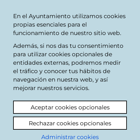
Mairie
Partager
Con
Français
En el Ayuntamiento utilizamos cookies
de
propias esenciales para el
Vitoria-
funcionamiento de nuestro sitio web.
Gasteiz
Además, si nos das tu consentimiento
Hostelería
para utilizar cookies opcionales de
entidades externas, podremos medir
el tráfico y conocer tus hábitos de
BAR IPARRA CAFÉ
navegación en nuestra web, y así
mejorar nuestros servicios.
C
Aceptar cookies opcionales
a
Rechazar cookies opcionales
r
r
Administrar cookies