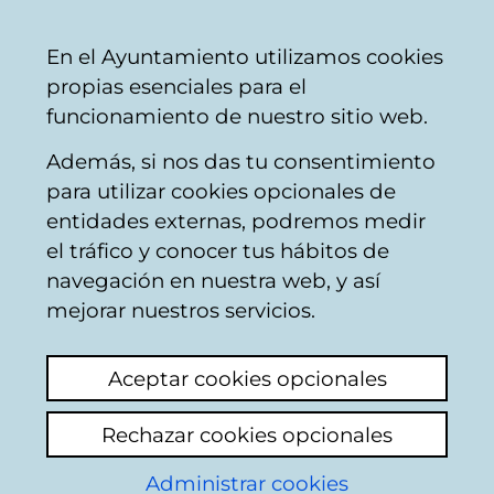
Mairie
Partager
Con
Français
En el Ayuntamiento utilizamos cookies
de
propias esenciales para el
Vitoria-
funcionamiento de nuestro sitio web.
Gasteiz
Además, si nos das tu consentimiento
Hostelería
para utilizar cookies opcionales de
entidades externas, podremos medir
el tráfico y conocer tus hábitos de
LA ROCA
navegación en nuestra web, y así
mejorar nuestros servicios.
C
Aceptar cookies opcionales
a
Rechazar cookies opcionales
r
r
Administrar cookies