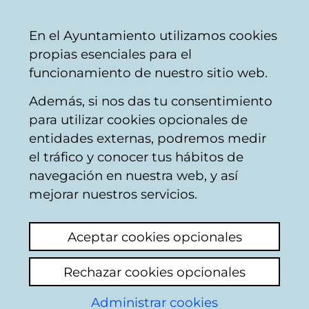
Mairie
Partager
Con
Français
En el Ayuntamiento utilizamos cookies
de
propias esenciales para el
Vitoria-
funcionamiento de nuestro sitio web.
Gasteiz
Además, si nos das tu consentimiento
Hostelería
para utilizar cookies opcionales de
entidades externas, podremos medir
el tráfico y conocer tus hábitos de
BAR EL TOLOÑO
navegación en nuestra web, y así
mejorar nuestros servicios.
C
Aceptar cookies opcionales
a
Rechazar cookies opcionales
r
r
Administrar cookies