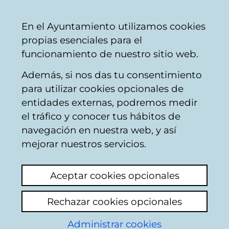
Mairie
Partager
Con
Français
En el Ayuntamiento utilizamos cookies
de
propias esenciales para el
Vitoria-
funcionamiento de nuestro sitio web.
Gasteiz
Además, si nos das tu consentimiento
Mercado
para utilizar cookies opcionales de
entidades externas, podremos medir
el tráfico y conocer tus hábitos de
Quesería Zelaitxo
navegación en nuestra web, y así
gaztandegia
mejorar nuestros servicios.
Aceptar cookies opcionales
C
Rechazar cookies opcionales
a
Administrar cookies