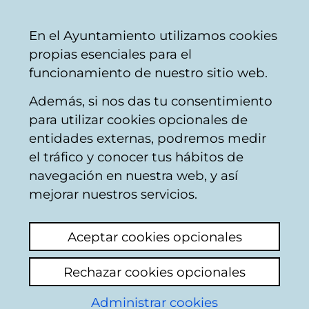
Mairie
Partager
Con
Français
En el Ayuntamiento utilizamos cookies
de
propias esenciales para el
Vitoria-
funcionamiento de nuestro sitio web.
Gasteiz
Además, si nos das tu consentimiento
Hostelería
para utilizar cookies opcionales de
entidades externas, podremos medir
el tráfico y conocer tus hábitos de
DOTTOR PIZZA
navegación en nuestra web, y así
mejorar nuestros servicios.
C
Aceptar cookies opcionales
a
Rechazar cookies opcionales
r
r
Administrar cookies