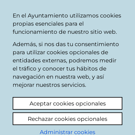
Mairie
Partager
Con
Français
En el Ayuntamiento utilizamos cookies
de
propias esenciales para el
Vitoria-
funcionamiento de nuestro sitio web.
Gasteiz
Además, si nos das tu consentimiento
Hostelería
para utilizar cookies opcionales de
entidades externas, podremos medir
el tráfico y conocer tus hábitos de
BAR AJURIA
navegación en nuestra web, y así
mejorar nuestros servicios.
C
Aceptar cookies opcionales
a
Rechazar cookies opcionales
r
r
Administrar cookies