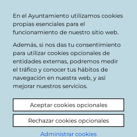
Mairie
Partager
Con
Français
En el Ayuntamiento utilizamos cookies
de
propias esenciales para el
Vitoria-
funcionamiento de nuestro sitio web.
Gasteiz
Además, si nos das tu consentimiento
Hostelería
para utilizar cookies opcionales de
entidades externas, podremos medir
el tráfico y conocer tus hábitos de
CAFETERIA TOBARIK
navegación en nuestra web, y así
mejorar nuestros servicios.
C
Aceptar cookies opcionales
a
Rechazar cookies opcionales
r
r
Administrar cookies