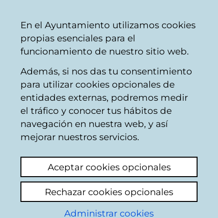
Mairie
Partager
Con
Français
En el Ayuntamiento utilizamos cookies
de
propias esenciales para el
Vitoria-
funcionamiento de nuestro sitio web.
Gasteiz
Además, si nos das tu consentimiento
Hostelería
para utilizar cookies opcionales de
entidades externas, podremos medir
el tráfico y conocer tus hábitos de
CAFÉ-BAR VITORIA
navegación en nuestra web, y así
mejorar nuestros servicios.
C
Aceptar cookies opcionales
a
Rechazar cookies opcionales
r
r
Administrar cookies