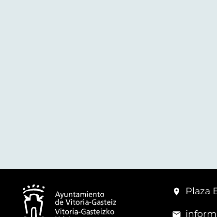
Plaza 
inform