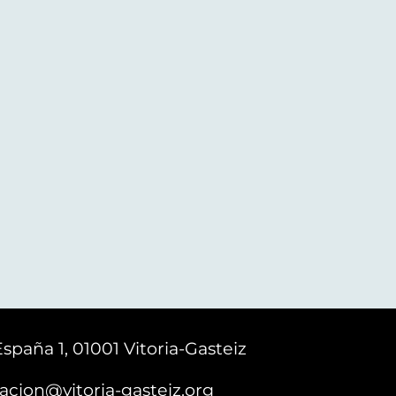
España 1, 01001 Vitoria-Gasteiz
acion@vitoria-gasteiz.org