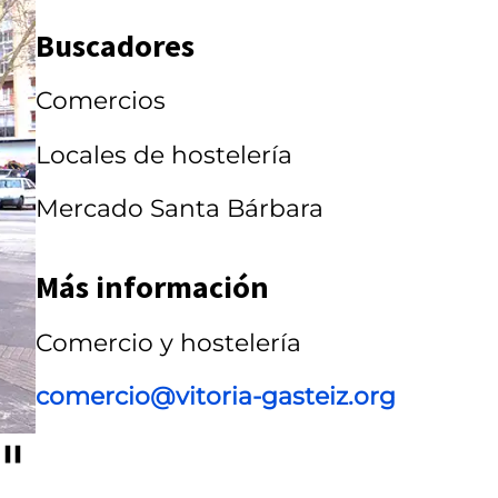
r
Buscadores
r
Comercios
u
s
Locales de hostelería
e
Mercado Santa Bárbara
l
Más información
Comercio y hostelería
comercio@vitoria-gasteiz.org