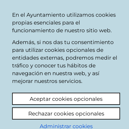
Mairie
Partager
Con
Français
En el Ayuntamiento utilizamos cookies
de
propias esenciales para el
Vitoria-
funcionamiento de nuestro sitio web.
Gasteiz
Además, si nos das tu consentimiento
Comercio
para utilizar cookies opcionales de
entidades externas, podremos medir el
tráfico y conocer tus hábitos de
SINGULARU
navegación en nuestra web, y así
mejorar nuestros servicios.
C
Aceptar cookies opcionales
a
Rechazar cookies opcionales
r
r
Administrar cookies