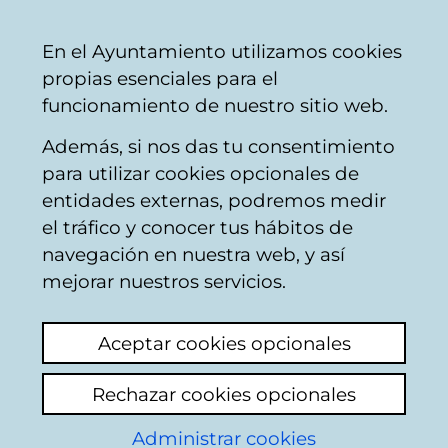
Mairie
Partager
Con
Français
En el Ayuntamiento utilizamos cookies
de
propias esenciales para el
Vitoria-
funcionamiento de nuestro sitio web.
Gasteiz
Además, si nos das tu consentimiento
Comercio
para utilizar cookies opcionales de
entidades externas, podremos medir
el tráfico y conocer tus hábitos de
MÓVILES GASTEIZ 2
navegación en nuestra web, y así
mejorar nuestros servicios.
C
Aceptar cookies opcionales
a
Rechazar cookies opcionales
r
r
Administrar cookies