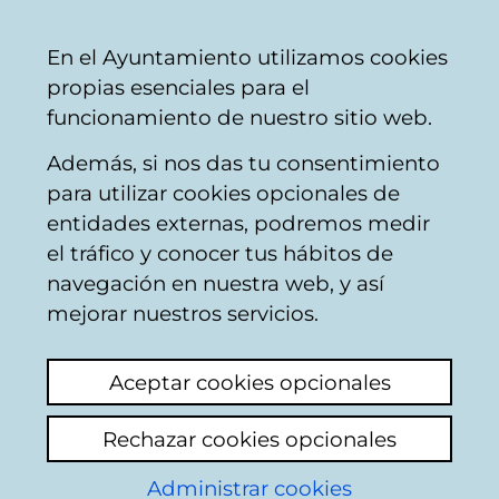
Mairie
Partager
Con
Français
En el Ayuntamiento utilizamos cookies
de
propias esenciales para el
Vitoria-
funcionamiento de nuestro sitio web.
Gasteiz
Además, si nos das tu consentimiento
Comercio
para utilizar cookies opcionales de
entidades externas, podremos medir
el tráfico y conocer tus hábitos de
FRUTERÍA
navegación en nuestra web, y así
ECHEVARRIA
mejorar nuestros servicios.
Aceptar cookies opcionales
C
Rechazar cookies opcionales
a
Administrar cookies