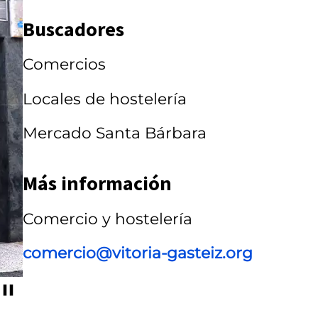
r
Buscadores
r
Comercios
u
s
Locales de hostelería
e
Mercado Santa Bárbara
l
Más información
Comercio y hostelería
comercio@vitoria-gasteiz.org