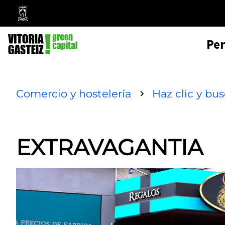
Mairie
de
Pe
Vitoria-
Gasteiz
Comercio y hostelería
Haz clic y bu
EXTRAVAGANTIA