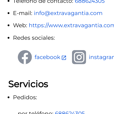
Teléfono de contacto:
688624305
E-mail:
info@extravagantia.com
Web:
https://www.extravagantia.co
Redes sociales:
facebook
instagr
Servicios
Pedidos:
por teléfono:
688624305