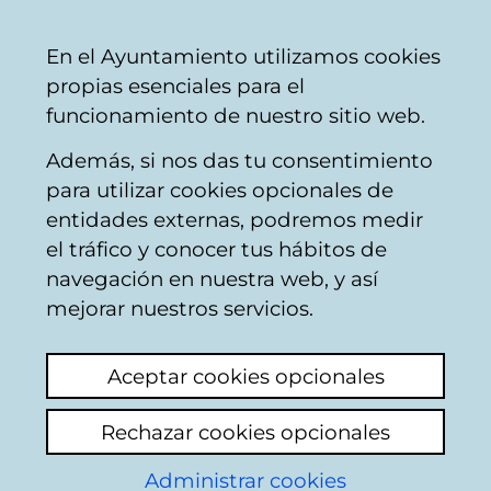
Mairie
Partager
Con
Français
En el Ayuntamiento utilizamos cookies
de
propias esenciales para el
Vitoria-
funcionamiento de nuestro sitio web.
Gasteiz
Además, si nos das tu consentimiento
Comercio
para utilizar cookies opcionales de
entidades externas, podremos medir
el tráfico y conocer tus hábitos de
JOYERIA MARTIN
navegación en nuestra web, y así
mejorar nuestros servicios.
C
Aceptar cookies opcionales
a
Rechazar cookies opcionales
r
r
Administrar cookies