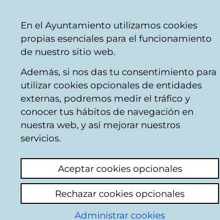
Mairie
Partager
Con
Français
En el Ayuntamiento utilizamos cookies
de
propias esenciales para el funcionamiento
Vitoria-
de nuestro sitio web.
Gasteiz
Además, si nos das tu consentimiento para
Comercio
|
Hostelería
utilizar cookies opcionales de entidades
externas, podremos medir el tráfico y
conocer tus hábitos de navegación en
PANADERIA
nuestra web, y así mejorar nuestros
PASTELERIA LA
servicios.
VITORIANA
Aceptar cookies opcionales
Rechazar cookies opcionales
C
Administrar cookies