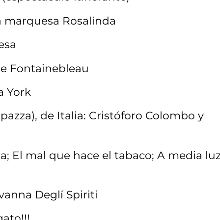
La marquesa Rosalinda
esa
 de Fontainebleau
a York
zza), de Italia: Cristóforo Colombo y
na; El mal que hace el tabaco; A media luz
vanna Deglí Spiriti
gato!!!