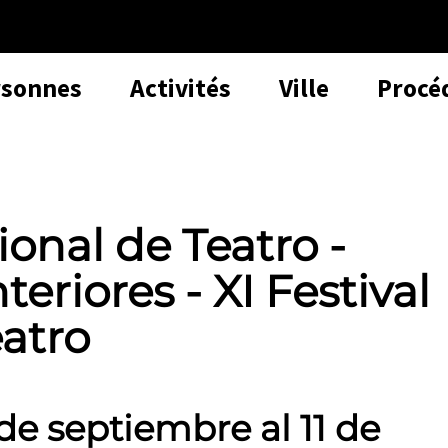
rsonnes
Activités
Ville
Procé
ional de Teatro -
riores - XI Festival
eatro
de septiembre al 11 de