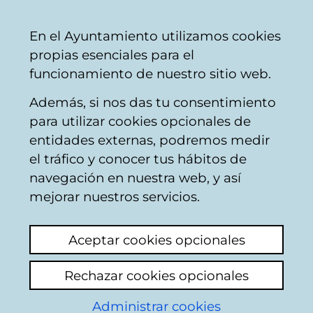
Mairie
Partager
Con
Français
En el Ayuntamiento utilizamos cookies
de
propias esenciales para el
Vitoria-
funcionamiento de nuestro sitio web.
Gasteiz
Además, si nos das tu consentimiento
para utilizar cookies opcionales de
Plan Local de la
entidades externas, podremos medir
el tráfico y conocer tus hábitos de
Energía 2007-2012
navegación en nuestra web, y así
mejorar nuestros servicios.
Plan Local de la Energía 2007-2012
(6,25
MB)
Aceptar cookies opcionales
En Vitoria-Gasteiz, según datos de 2004, se
Rechazar cookies opcionales
consumió el 54% del gasto energético de
Álava y se importó el 99,6% del exterior. El
Administrar cookies