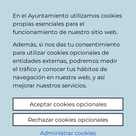
Mairie
Partager
Con
Français
En el Ayuntamiento utilizamos cookies
de
propias esenciales para el
Vitoria-
funcionamiento de nuestro sitio web.
Gasteiz
Además, si nos das tu consentimiento
para utilizar cookies opcionales de
Calidad del aire en
entidades externas, podremos medir
el tráfico y conocer tus hábitos de
Vitoria-Gasteiz
navegación en nuestra web, y así
mejorar nuestros servicios.
Aceptar cookies opcionales
Rechazar cookies opcionales
Administrar cookies