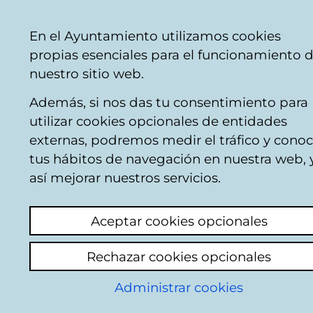
Mairie
Partager
Con
Français
En el Ayuntamiento utilizamos cookies
de
vente par téléphone
+34 945 16 10 45
vent
propias esenciales para el funcionamiento 
Vitoria-
Faceb
Twi
nuestro sitio web.
Gasteiz
Además, si nos das tu consentimiento para
utilizar cookies opcionales de entidades
Dotación técnica
externas, podremos medir el tráfico y conoc
tus hábitos de navegación en nuestra web, 
teatro Jesús Ibáñez de
así mejorar nuestros servicios.
Matauco
Aceptar cookies opcionales
Última actualización: 25/05/2026
Rechazar cookies opcionales
1. Escenario
Administrar cookies