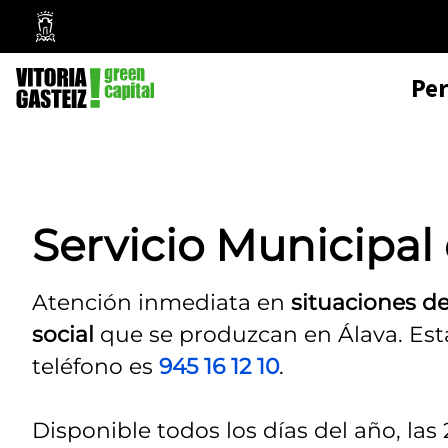
Mairie
de
Pe
Vitoria-
Gasteiz
Servicio Municipal
Atención inmediata en
situaciones d
social
que se produzcan en Álava. Está
teléfono es
945 16 12 10
.
Disponible todos los días del año, las 