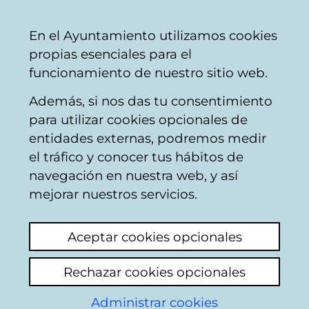
Mairie
Partager
Con
Français
En el Ayuntamiento utilizamos cookies
de
propias esenciales para el
Vitoria-
funcionamiento de nuestro sitio web.
Gasteiz
Además, si nos das tu consentimiento
para utilizar cookies opcionales de
Preguntas frecuentes
entidades externas, podremos medir
el tráfico y conocer tus hábitos de
OTA
navegación en nuestra web, y así
mejorar nuestros servicios.
¿Cuáles son los horarios de
funcionamiento de la OTA?
Aceptar cookies opcionales
Rechazar cookies opcionales
¿Cuáles son los precios de la OTA?
Administrar cookies