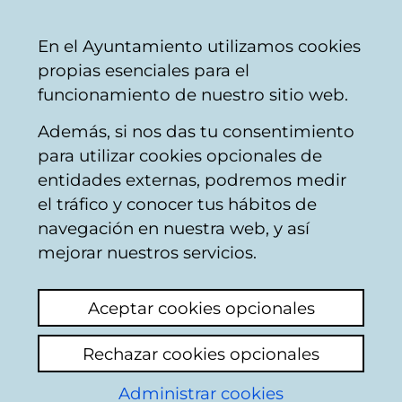
Mairie
Partager
Con
Français
En el Ayuntamiento utilizamos cookies
de
propias esenciales para el
Vitoria-
funcionamiento de nuestro sitio web.
Gasteiz
Además, si nos das tu consentimiento
Servicio de Deporte
para utilizar cookies opcionales de
entidades externas, podremos medir
el tráfico y conocer tus hábitos de
Unidad de Zonas
navegación en nuestra web, y así
mejorar nuestros servicios.
Teléfono
:
945 16 15 55
Aceptar cookies opcionales
Dirección:
Plaza Amadeo García de Salazar 3,
01007, Vitoria-Gasteiz.
Rechazar cookies opcionales
Administrar cookies