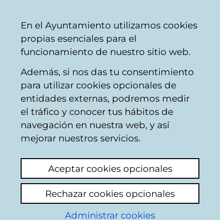
Mairie
Partager
Con
Français
En el Ayuntamiento utilizamos cookies
de
propias esenciales para el
Vitoria-
funcionamiento de nuestro sitio web.
Gasteiz
Además, si nos das tu consentimiento
para utilizar cookies opcionales de
Impuestos
entidades externas, podremos medir
el tráfico y conocer tus hábitos de
municipales -
navegación en nuestra web, y así
Impuesto sobre el
mejorar nuestros servicios.
Incremento del Valor
Aceptar cookies opcionales
de los Terrenos de
Rechazar cookies opcionales
Naturaleza Urbana
Administrar cookies