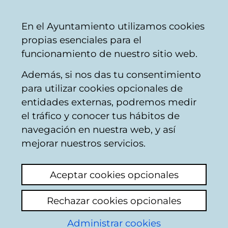
Mairie
Partager
Con
Français
En el Ayuntamiento utilizamos cookies
de
propias esenciales para el
Vitoria-
funcionamiento de nuestro sitio web.
Gasteiz
Además, si nos das tu consentimiento
para utilizar cookies opcionales de
La transversalidad
entidades externas, podremos medir
el tráfico y conocer tus hábitos de
como elemento de
navegación en nuestra web, y así
mejora en el
mejorar nuestros servicios.
ayuntamiento de
Aceptar cookies opcionales
Vitoria-Gasteiz
Rechazar cookies opcionales
[Publicación Municipal]
Administrar cookies