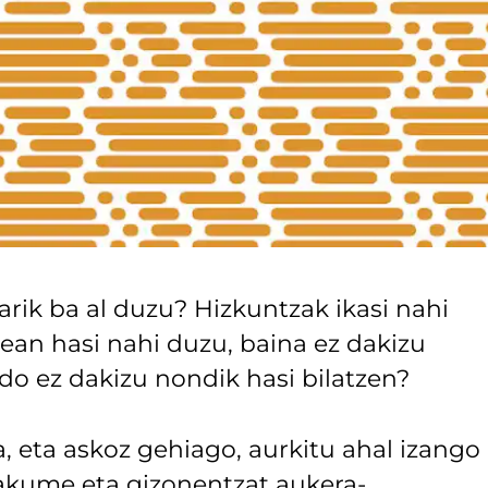
arik ba al duzu? Hizkuntzak ikasi nahi
ean hasi nahi duzu, baina ez dakizu
do ez dakizu nondik hasi bilatzen?
, eta askoz gehiago, aurkitu ahal izango
akume eta gizonentzat aukera-