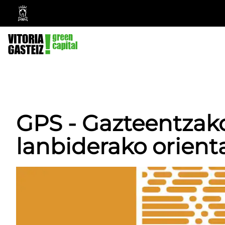
Vitoria-
Gasteizko
Udala
GPS - Gazteentzako
lanbiderako orient