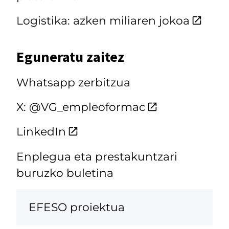
Logistika: azken miliaren jokoa
Eguneratu zaitez
Whatsapp zerbitzua
X: @VG_empleoformac
LinkedIn
Enplegua eta prestakuntzari
buruzko buletina
EFESO proiektua