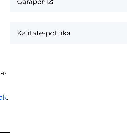
Garapen
Kalitate-politika
a-
ak
.