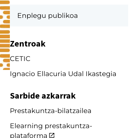
Enplegu publikoa
Zentroak
CETIC
Ignacio Ellacuria Udal Ikastegia
Sarbide azkarrak
Prestakuntza-bilatzailea
Elearning prestakuntza-
plataforma