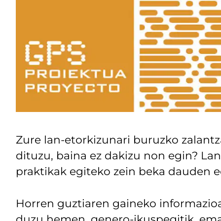
Zure lan-etorkizunari buruzko zalantz
dituzu, baina ez dakizu non egin? Lan
praktikak egiteko zein beka dauden e
Horren guztiaren gaineko informazioa
duzu hemen, genero-ikuspegitik, em