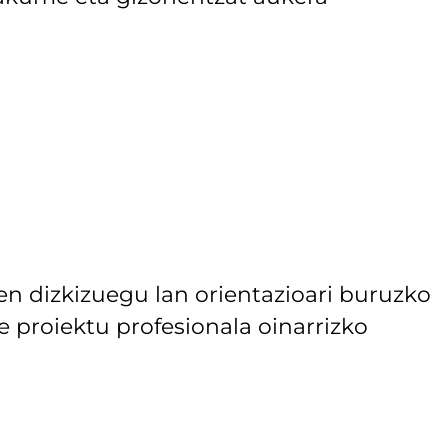
n dizkizuegu lan orientazioari buruzko
e proiektu profesionala oinarrizko