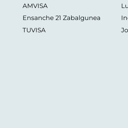
AMVISA
L
Ensanche 21 Zabalgunea
In
TUVISA
Jo