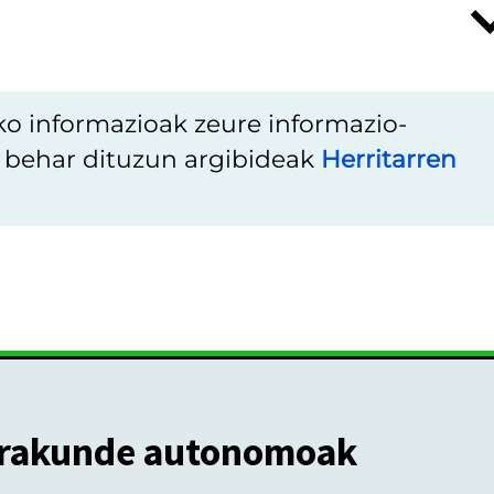
ko informazioak zeure informazio-
u behar dituzun argibideak
Herritarren
rakunde autonomoak