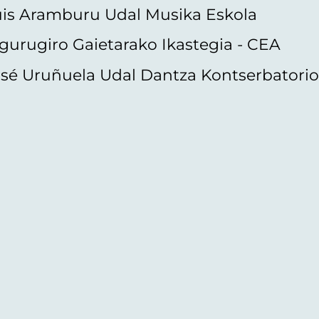
uis Aramburu Udal Musika Eskola
gurugiro Gaietarako Ikastegia - CEA
sé Uruñuela Udal Dantza Kontserbatori