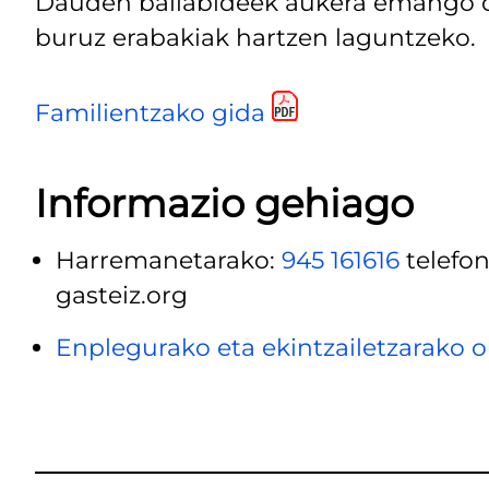
Dauden baliabideek aukera emango di
buruz erabakiak hartzen laguntzeko.
Familientzako gida
Informazio gehiago
Harremanetarako:
945 161616
telefon
gasteiz.org
Enplegurako eta ekintzailetzarako 