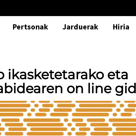
Pertsonak
Jarduerak
Hiria
 ikasketetarako eta
abidearen on line gi