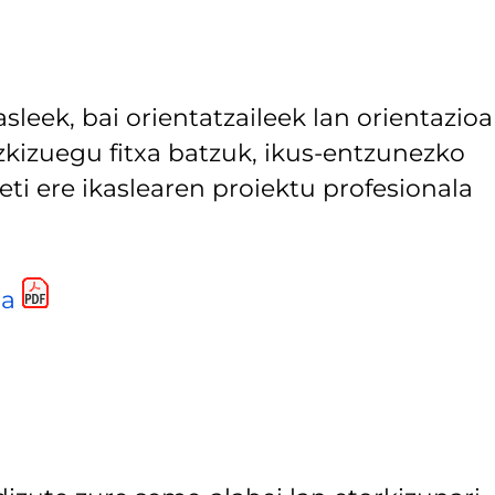
sleek, bai orientatzaileek lan orientazioa
zkizuegu fitxa batzuk, ikus-entzunezko
ti ere ikaslearen proiektu profesionala
da