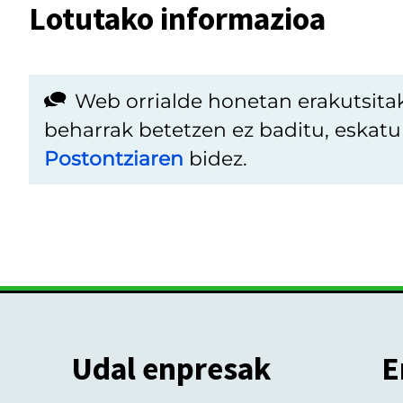
Lotutako informazioa
Web orrialde honetan erakutsita
beharrak betetzen ez baditu, eskat
Postontziaren
bidez.
Udal enpresak
E