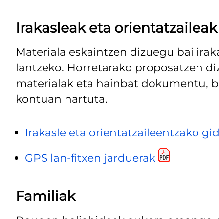
Irakasleak eta orientatzaileak
Materiala eskaintzen dizuegu bai iraka
lantzeko. Horretarako proposatzen di
materialak eta hainbat dokumentu, be
kontuan hartuta.
Irakasle eta orientatzaileentzako gi
GPS lan-fitxen jarduerak
Familiak