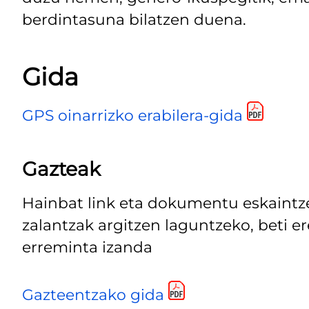
berdintasuna bilatzen duena.
Gida
GPS oinarrizko erabilera-gida
Gazteak
Hainbat link eta dokumentu eskaintze
zalantzak argitzen laguntzeko, beti er
erreminta izanda
Gazteentzako gida