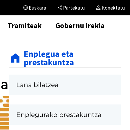
Euskara
Partekatu
Konektatu
Tramiteak
Gobernu irekia
Enplegua eta
prestakuntza
da
Lana bilatzea
Enplegurako prestakuntza