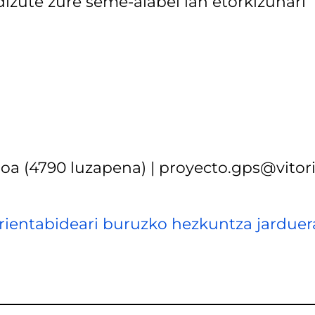
zute zure seme-alabei lan etorkizunari
oa (4790 luzapena) | proyecto.gps@vitori
orientabideari buruzko hezkuntza jarduer