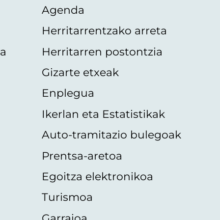
Agenda
Herritarrentzako arreta
oa
Herritarren postontzia
Gizarte etxeak
Enplegua
Ikerlan eta Estatistikak
Auto-tramitazio bulegoak
Prentsa-aretoa
Egoitza elektronikoa
Turismoa
Garraioa