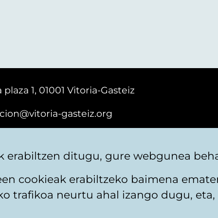
 plaza 1, 01001 Vitoria-Gasteiz
cion@vitoria-gasteiz.org
161616
 erabiltzen ditugu, gure webgunea behar
teen cookieak erabiltzeko baimena emate
 trafikoa neurtu ahal izango dugu, eta, 
itika
Web mapa
Erabilerraztasuna
Harremaneta