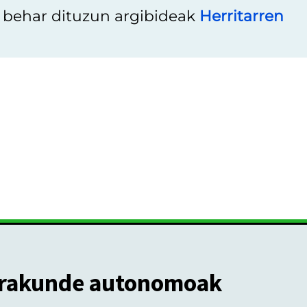
u behar dituzun argibideak
Herritarren
rakunde autonomoak