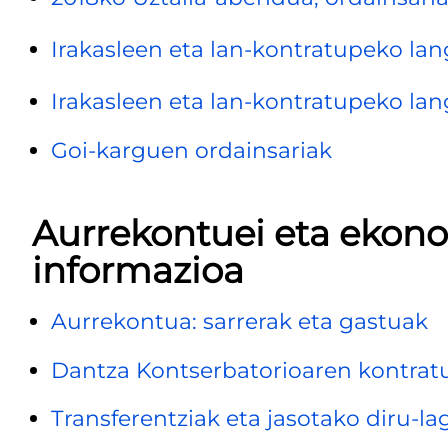
Irakasleen eta lan-kontratupeko lan
Irakasleen eta lan-kontratupeko lan
Goi-karguen ordainsariak
Aurrekontuei eta ekono
informazioa
Aurrekontua: sarrerak eta gastuak
Dantza Kontserbatorioaren kontrat
Transferentziak eta jasotako diru-l