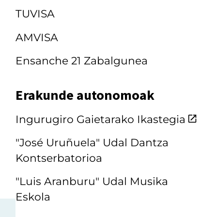
TUVISA
AMVISA
Ensanche 21 Zabalgunea
Erakunde autonomoak
Ingurugiro Gaietarako Ikastegia
"José Uruñuela" Udal Dantza
Kontserbatorioa
"Luis Aranburu" Udal Musika
Eskola