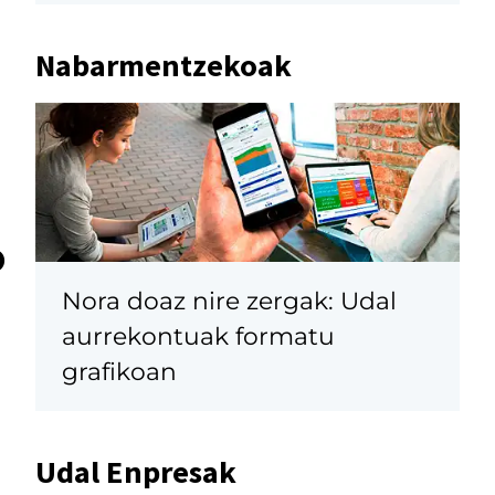
Nabarmentzekoak
o
Nora doaz nire zergak: Udal
aurrekontuak formatu
grafikoan
Udal Enpresak