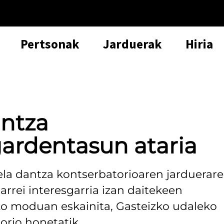
Pertsonak
Jarduerak
Hiria
antza
gardentasun ataria
la dantza kontserbatorioaren jarduerar
arrei interesgarria izan daitekeen
eko moduan eskainita, Gasteizko udaleko
rio honetatik.