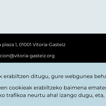
 plaza 1, 01001 Vitoria-Gasteiz
cion@vitoria-gasteiz.org
161616
 erabiltzen ditugu, gure webgunea behar
teen cookieak erabiltzeko baimena emate
 trafikoa neurtu ahal izango dugu, eta, 
itika
Web mapa
Erabilerraztasuna
Harremaneta