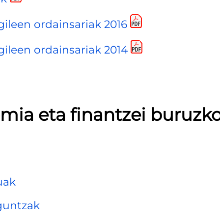
gileen ordainsariak 2016
gileen ordainsariak 2014
mia eta finantzei buruzk
uak
aguntzak