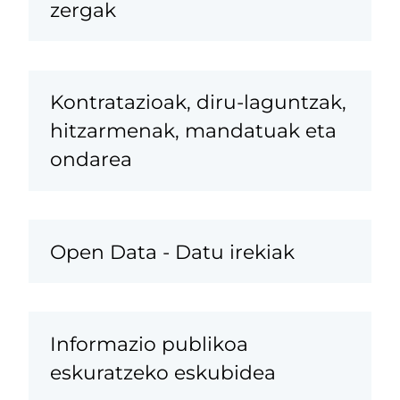
zergak
Kontratazioak, diru-laguntzak,
hitzarmenak, mandatuak eta
ondarea
Open Data - Datu irekiak
Informazio publikoa
eskuratzeko eskubidea