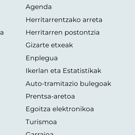
Agenda
Herritarrentzako arreta
oa
Herritarren postontzia
Gizarte etxeak
Enplegua
Ikerlan eta Estatistikak
Auto-tramitazio bulegoak
Prentsa-aretoa
Egoitza elektronikoa
Turismoa
Garraioa