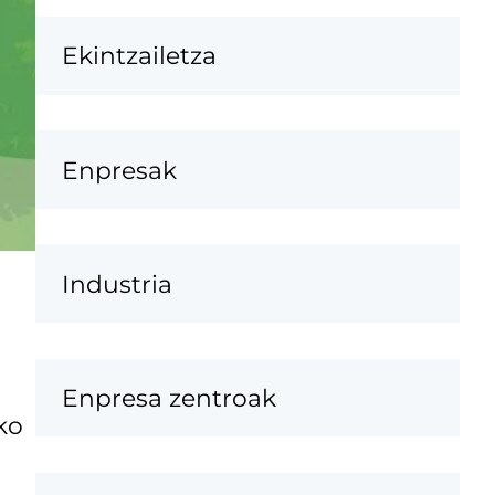
Ekintzailetza
Enpresak
Industria
Enpresa zentroak
ko