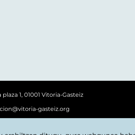
 plaza 1, 01001 Vitoria-Gasteiz
cion@vitoria-gasteiz.org
161616