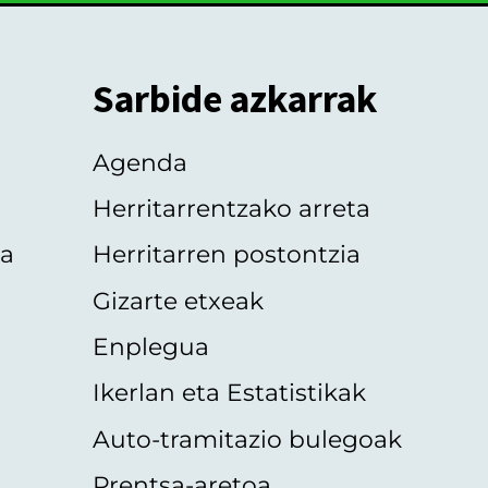
Sarbide azkarrak
Agenda
Herritarrentzako arreta
oa
Herritarren postontzia
Gizarte etxeak
Enplegua
Ikerlan eta Estatistikak
Auto-tramitazio bulegoak
Prentsa-aretoa