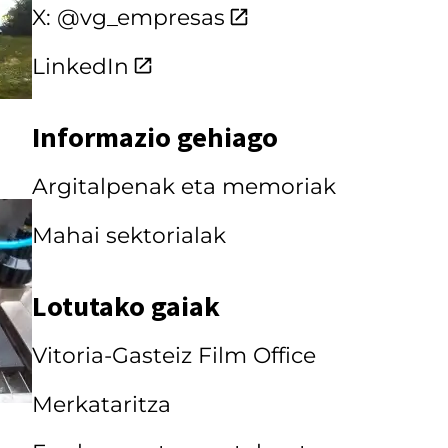
X: @vg_empresas
LinkedIn
Informazio gehiago
Argitalpenak eta memoriak
Mahai sektorialak
Lotutako gaiak
Vitoria-Gasteiz Film Office
Merkataritza