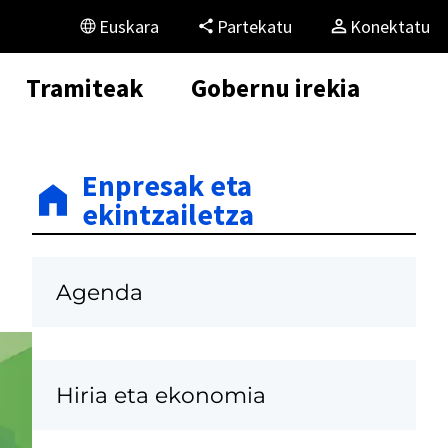
Euskara
Partekatu
Konektatu
Tramiteak
Gobernu irekia
Enpresak eta
ekintzailetza
Agenda
Hiria eta ekonomia