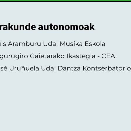
rakunde autonomoak
uis Aramburu Udal Musika Eskola
gurugiro Gaietarako Ikastegia - CEA
sé Uruñuela Udal Dantza Kontserbatori