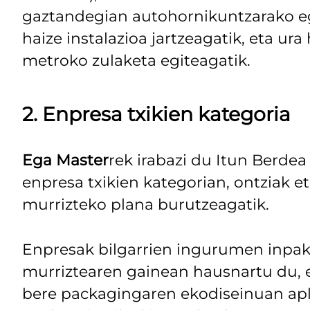
gaztandegian autohornikuntzarako e
haize instalazioa jartzeagatik, eta ura
metroko zulaketa egiteagatik.
2. Enpresa txikien kategoria
Ega Master
rek irabazi du Itun Berdea 
enpresa txikien kategorian, ontziak et
murrizteko plana burutzeagatik.
Enpresak bilgarrien ingurumen inpa
murriztearen gainean hausnartu du, 
bere packagingaren ekodiseinuan apl