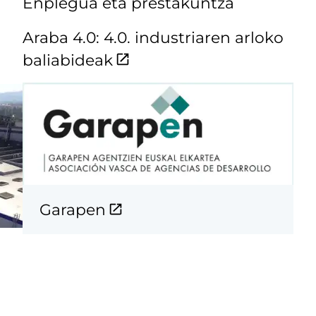
Enplegua eta prestakuntza
Araba 4.0: 4.0. industriaren arloko
baliabideak
Garapen