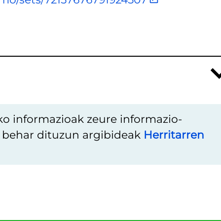
ko informazioak zeure informazio-
u behar dituzun argibideak
Herritarren