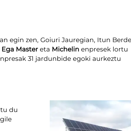
an egin zen, Goiuri Jauregian, Itun Berd
,
Ega Master
eta
Michelin
enpresek lortu
 enpresak 31 jardunbide egoki aurkeztu
atu du
gile