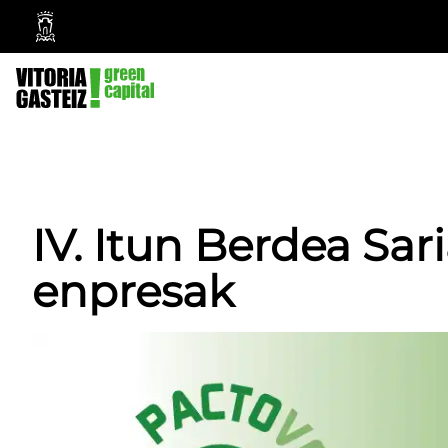
Vitoria-
Gasteizko
Udala
IV. Itun Berdea Sari
enpresak