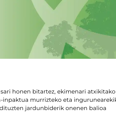
ri honen bitartez, ekimenari atxikitako
-inpaktua murrizteko eta inguruneareki
dituzten jardunbiderik onenen balioa