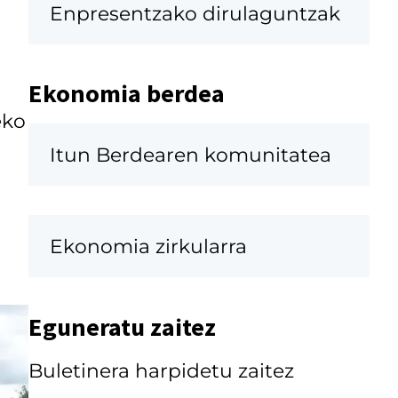
Enpresentzako dirulaguntzak
Ekonomia berdea
eko
Itun Berdearen komunitatea
Ekonomia zirkularra
Eguneratu zaitez
Buletinera harpidetu zaitez