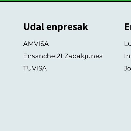
Udal enpresak
E
AMVISA
L
Ensanche 21 Zabalgunea
In
TUVISA
Jo