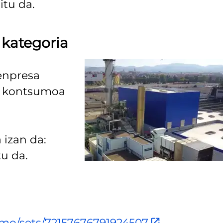
itu da.
 kategoria
 enpresa
en kontsumoa
izan da:
u da.
smo/sets/72157676791924507