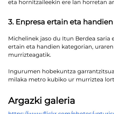
eta hornitzaileekin ere lan horretan ar
3. Enpresa ertain eta handien
Michelinek jaso du Itun Berdea saria
ertain eta handien kategorian, urar
murrizteagatik.
Ingurumen hobekuntza garrantzitsua 
milaka metro kubiko ur murriztea lort
Argazki galeria
https://www.flickr.com/photos/vgturi