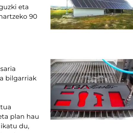
guzki eta
 hartzeko 90
saria
a bilgarriak
ktua
eta plan hau
ikatu du,