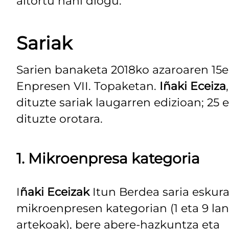
aitortu nahi diogu.
Sariak
Sarien banaketa 2018ko azaroaren 15e
Enpresen VII. Topaketan.
Iñaki Eceiza
dituzte sariak laugarren edizioan; 25
dituzte orotara.
1. Mikroenpresa kategoria
I
ñaki Eceizak
Itun Berdea saria eskur
mikroenpresen kategorian (1 eta 9 lan
artekoak), bere abere-hazkuntza eta