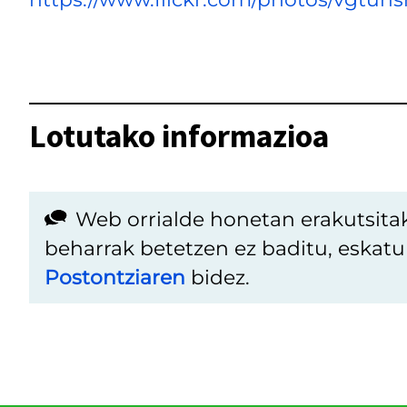
Lotutako informazioa
Web orrialde honetan erakutsita
beharrak betetzen ez baditu, eskat
Postontziaren
bidez.