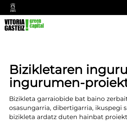
Vitoria-
Gasteizko
Udala
Bizikletaren inguru
ingurumen-proiek
Bizikleta garraiobide bat baino zerbai
osasungarria, dibertigarria, ikuspegi so
bizikleta ardatz duten hainbat proiekt