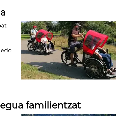
ua
bat
n
 edo
legua familientzat