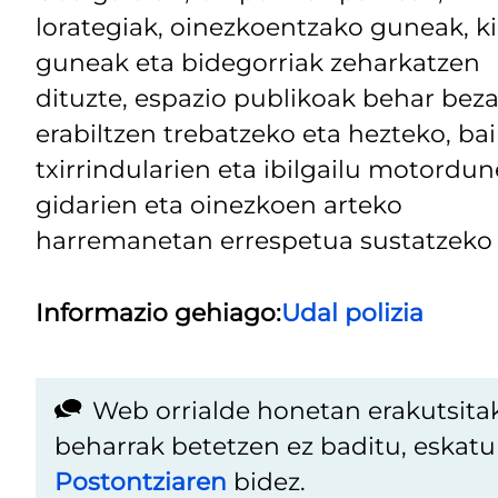
lorategiak, oinezkoentzako guneak, ki
guneak eta bidegorriak zeharkatzen
dituzte, espazio publikoak behar beza
erabiltzen trebatzeko eta hezteko, bai
txirrindularien eta ibilgailu motordu
gidarien eta oinezkoen arteko
harremanetan errespetua sustatzeko 
Informazio gehiago:
Udal polizia
Web orrialde honetan erakutsita
beharrak betetzen ez baditu, eskat
Postontziaren
bidez.