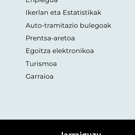
Ikerlan eta Estatistikak
Auto-tramitazio bulegoak
Prentsa-aretoa
Egoitza elektronikoa
Turismoa
Garraioa
Jarraiguzu