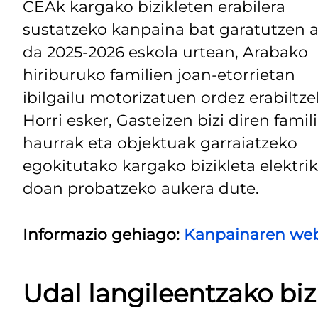
CEAk kargako bizikleten erabilera
sustatzeko kanpaina bat garatutzen a
da 2025-2026 eskola urtean, Arabako
hiriburuko familien joan-etorrietan
ibilgailu motorizatuen ordez erabiltze
Horri esker, Gasteizen bizi diren famil
haurrak eta objektuak garraiatzeko
egokitutako kargako bizikleta elektri
doan probatzeko aukera dute.
Informazio gehiago:
Kanpainaren we
Udal langileentzako biz