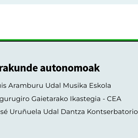
rakunde autonomoak
uis Aramburu Udal Musika Eskola
gurugiro Gaietarako Ikastegia - CEA
sé Uruñuela Udal Dantza Kontserbatori