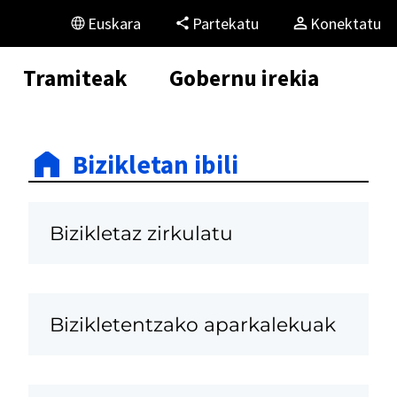
Euskara
Partekatu
Konektatu
Tramiteak
Gobernu irekia
Bizikletan ibili
Bizikletaz zirkulatu
Bizikletentzako aparkalekuak