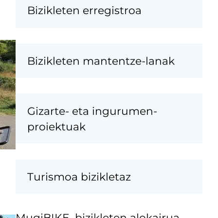
Bizikleten erregistroa
Bizikleten mantentze-lanak
Gizarte- eta ingurumen-
proiektuak
Turismoa bizikletaz
MugiBIKE, bizikleten alokairua