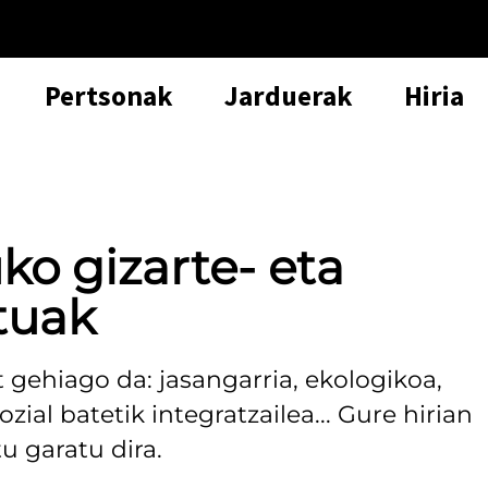
Pertsonak
Jarduerak
Hiria
ko gizarte- eta
tuak
t gehiago da: jasangarria, ekologikoa,
zial batetik integratzailea... Gure hirian
u garatu dira.