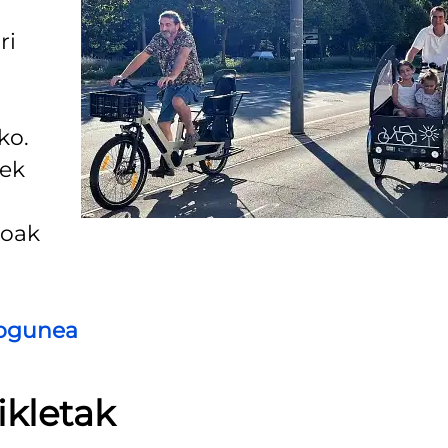
ri
ko.
iek
koak
bgunea
ikletak