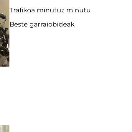
Trafikoa minutuz minutu
Beste garraiobideak