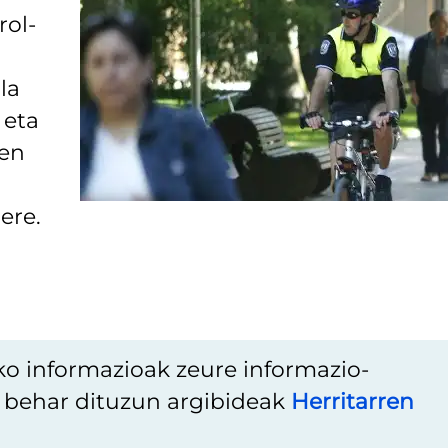
rol-
la
 eta
nen
ere.
ko informazioak zeure informazio-
u behar dituzun argibideak
Herritarren