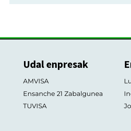
Udal enpresak
E
AMVISA
L
Ensanche 21 Zabalgunea
In
TUVISA
Jo