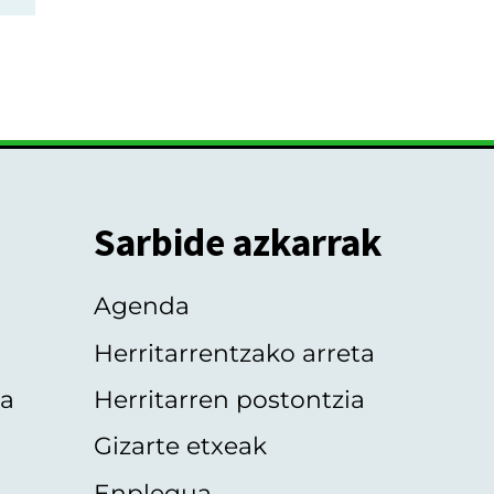
Sarbide azkarrak
Agenda
Herritarrentzako arreta
oa
Herritarren postontzia
Gizarte etxeak
Enplegua