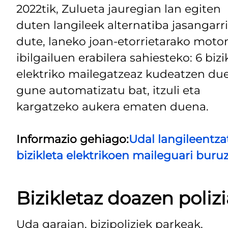
2022tik, Zulueta jauregian lan egiten
duten langileek alternatiba jasangarri
dute, laneko joan-etorrietarako moto
ibilgailuen erabilera sahiesteko: 6 bizi
elektriko mailegatzeaz kudeatzen du
gune automatizatu bat, itzuli eta
kargatzeko aukera ematen duena.
Informazio gehiago:
Udal langileentza
bizikleta elektrikoen maileguari buru
Bizikletaz doazen polizi
Uda garaian, bizipoliziek parkeak,