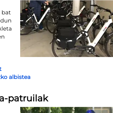
 bat
rdun
kleta
en
t
zko albistea
a-patruilak