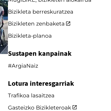
Bizikleta berreskuratzea
Bizikleten zenbaketa
Bizikleta-planoa
Sustapen kanpainak
#ArgiaNaiz
Lotura interesgarriak
Trafikoa lasaitzea
Gasteizko Bizikleteroak