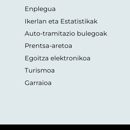
Enplegua
Ikerlan eta Estatistikak
Auto-tramitazio bulegoak
Prentsa-aretoa
Egoitza elektronikoa
Turismoa
Garraioa