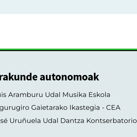
rakunde autonomoak
uis Aramburu Udal Musika Eskola
gurugiro Gaietarako Ikastegia - CEA
sé Uruñuela Udal Dantza Kontserbatori