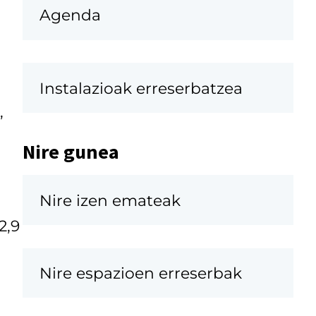
Agenda
Instalazioak erreserbatzea
,
Nire gunea
Nire izen emateak
2,9
Nire espazioen erreserbak