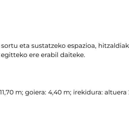
sortu eta sustatzeko espazioa, hitzaldiak
egitteko ere erabil daiteke.
11,70 m; goiera: 4,40 m; irekidura: altuera 