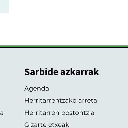
Sarbide azkarrak
Agenda
Herritarrentzako arreta
oa
Herritarren postontzia
Gizarte etxeak