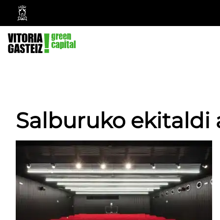
Vitoria-
Gasteizko
Udala
Salburuko ekitaldi 