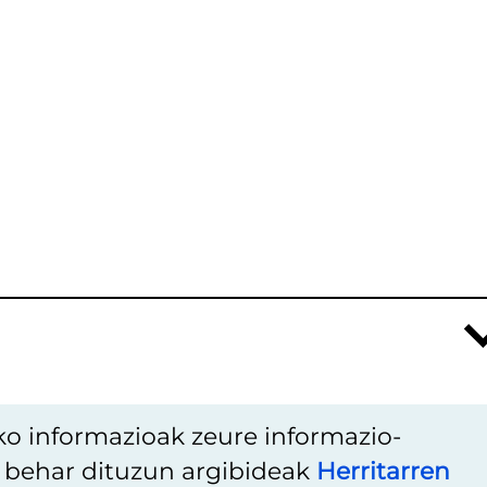
ko informazioak zeure informazio-
u behar dituzun argibideak
Herritarren