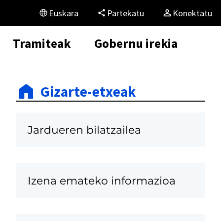
Euskara
Partekatu
Konektatu
Tramiteak
Gobernu irekia
Gizarte-etxeak
Jardueren bilatzailea
Izena emateko informazioa