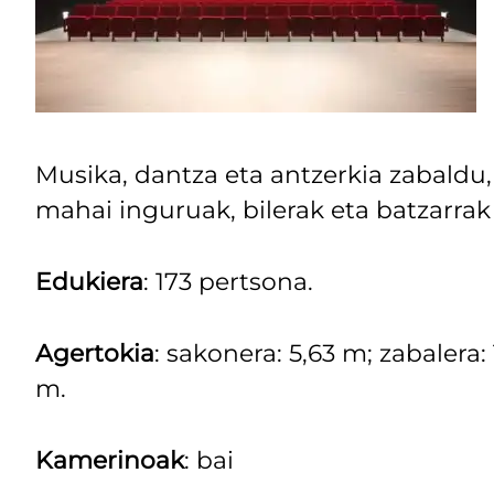
Musika, dantza eta antzerkia zabaldu, 
mahai inguruak, bilerak eta batzarrak 
Edukiera
: 173 pertsona.
Agertokia
: sakonera: 5,63 m; zabalera: 
m.
Kamerinoak
: bai