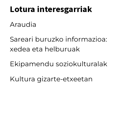
Lotura interesgarriak
Araudia
Sareari buruzko informazioa:
xedea eta helburuak
Ekipamendu soziokulturalak
Kultura gizarte-etxeetan