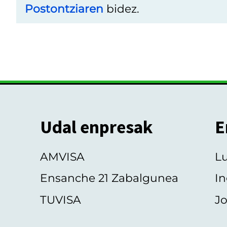
Postontziaren
bidez.
Udal enpresak
E
AMVISA
L
Ensanche 21 Zabalgunea
In
TUVISA
Jo