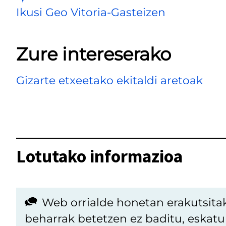
Ikusi Geo Vitoria-Gasteizen
Zure intereserako
Gizarte etxeetako ekitaldi aretoak
Lotutako informazioa
Web orrialde honetan erakutsita
beharrak betetzen ez baditu, eskat