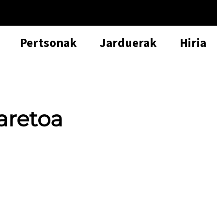
Pertsonak
Jarduerak
Hiria
aretoa