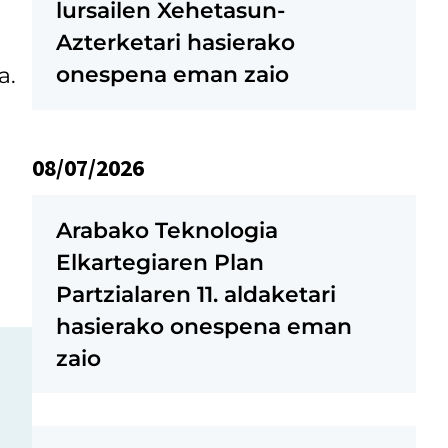
lursailen Xehetasun-
Azterketari hasierako
onespena eman zaio
a.
08/07/2026
Arabako Teknologia
Elkartegiaren Plan
Partzialaren 11. aldaketari
hasierako onespena eman
zaio