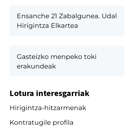
Ensanche 21 Zabalgunea. Udal
Hirigintza Elkartea
Gasteizko menpeko toki
erakundeak
Lotura interesgarriak
Hirigintza-hitzarmenak
Kontratugile profila