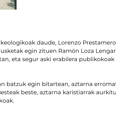
rkeologikoak daude, Lorenzo Prestamer
indusketak egin zituen Ramón Loza Lenga
n, eta segur aski erabilera publikokoak
n batzuk egin bitartean, aztarna erroma
Besteak beste, aztarna karistiarrak aurkit
koak.