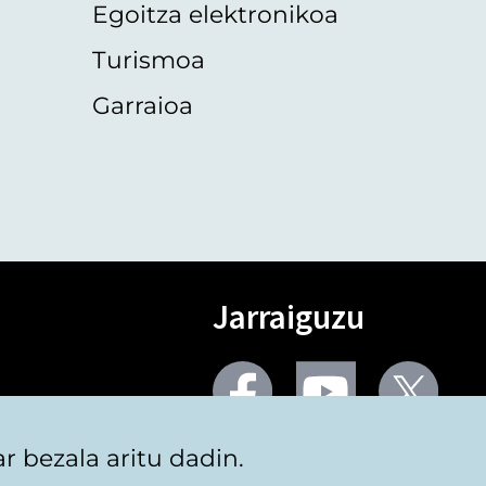
Egoitza elektronikoa
Turismoa
Garraioa
Jarraiguzu
Facebook
Youtube
Twit
 bezala aritu dadin.
Sare gehiago