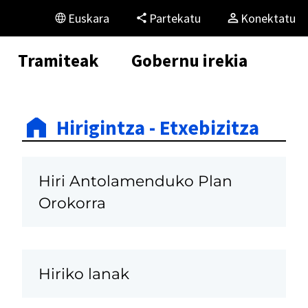
Euskara
Partekatu
Konektatu
Tramiteak
Gobernu irekia
Hirigintza - Etxebizitza
Hiri Antolamenduko Plan
Orokorra
Hiriko lanak