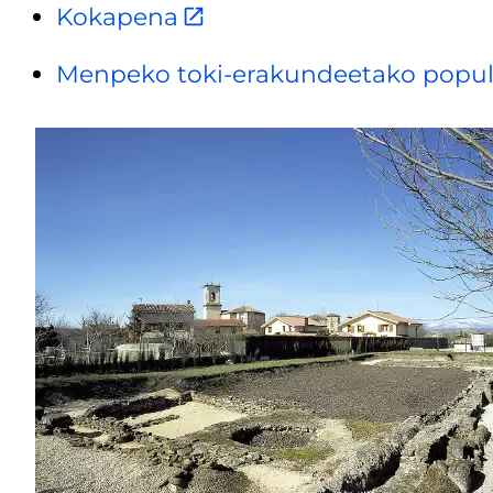
Kokapena
Menpeko toki-erakundeetako popula