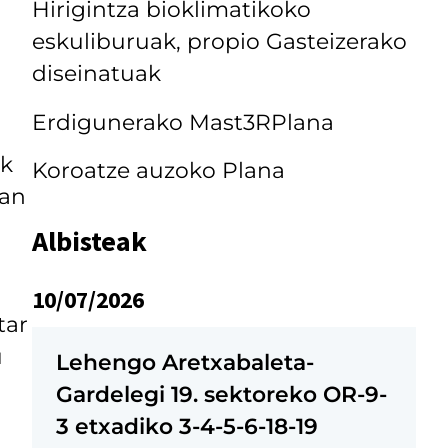
Hirigintza bioklimatikoko
eskuliburuak, propio Gasteizerako
diseinatuak
Erdigunerako Mast3RPlana
ok
Koroatze auzoko Plana
ran
Albisteak
10/07/2026
tar
u
Lehengo Aretxabaleta-
Gardelegi 19. sektoreko OR-9-
3 etxadiko 3-4-5-6-18-19