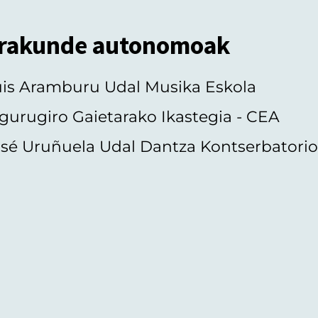
rakunde autonomoak
uis Aramburu Udal Musika Eskola
gurugiro Gaietarako Ikastegia - CEA
sé Uruñuela Udal Dantza Kontserbatori