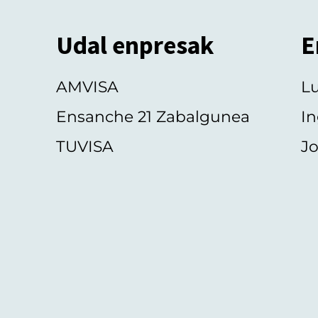
Udal enpresak
E
AMVISA
L
Ensanche 21 Zabalgunea
In
TUVISA
Jo