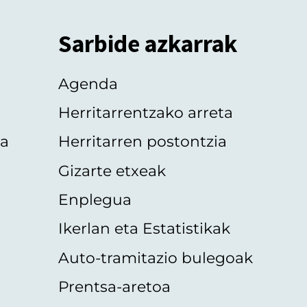
Sarbide azkarrak
Agenda
Herritarrentzako arreta
oa
Herritarren postontzia
Gizarte etxeak
Enplegua
Ikerlan eta Estatistikak
Auto-tramitazio bulegoak
Prentsa-aretoa