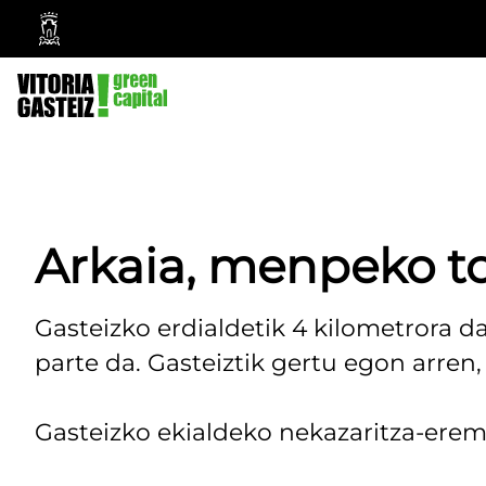
Vitoria-
Gasteizko
Udala
Arkaia, menpeko t
Gasteizko erdialdetik 4 kilometrora d
parte da. Gasteiztik gertu egon arren,
Gasteizko ekialdeko nekazaritza-er