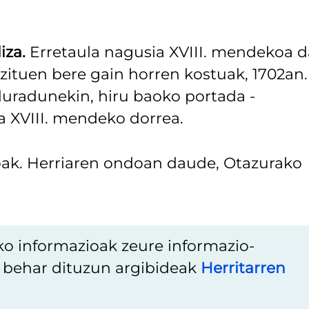
iza.
Erretaula nagusia XVIII. mendekoa d
zituen bere gain horren kostuak, 1702an.
duradunekin, hiru baoko portada -
ta XVIII. mendeko dorrea.
koak. Herriaren ondoan daude, Otazurako
ko informazioak zeure informazio-
u behar dituzun argibideak
Herritarren