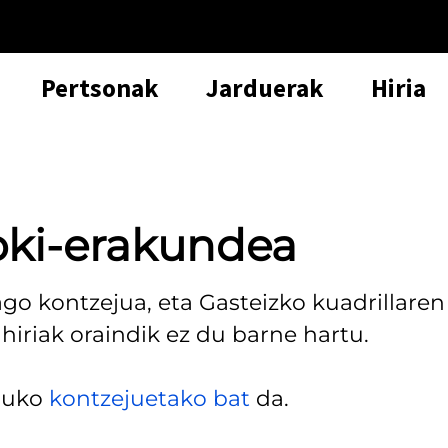
Pertsonak
Jarduerak
Hiria
oki-erakundea
ago kontzejua, eta Gasteizko kuadrillaren
 hiriak oraindik ez du barne hartu.
emuko
kontzejuetako bat
da.