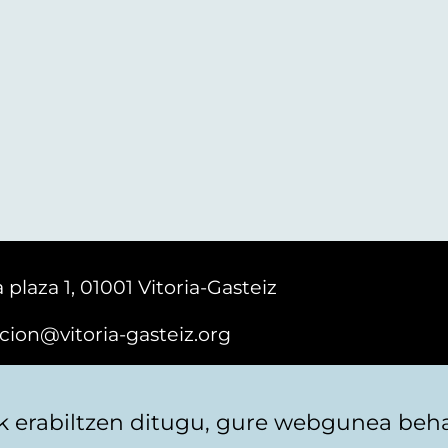
 plaza 1, 01001 Vitoria-Gasteiz
cion@vitoria-gasteiz.org
161616
 erabiltzen ditugu, gure webgunea behar