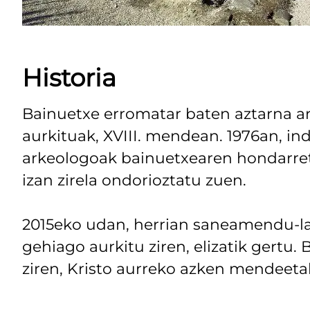
Historia
Bainuetxe erromatar baten aztarna a
aurkituak, XVIII. mendean. 1976an, 
arkeologoak bainuetxearen hondarreta
izan zirela ondorioztatu zuen.
2015eko udan, herrian saneamendu-la
gehiago aurkitu ziren, elizatik gertu. 
ziren, Kristo aurreko azken mendeeta