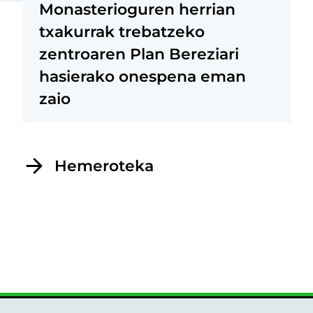
Monasterioguren herrian
txakurrak trebatzeko
zentroaren Plan Bereziari
hasierako onespena eman
zaio
Hemeroteka