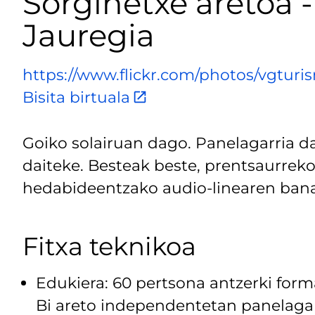
Sorginetxe aretoa -
Jauregia
https://www.flickr.com/photos/vgtur
Bisita birtuala
Goiko solairuan dago. Panelagarria d
daiteke. Besteak beste, prentsaurreko
hedabideentzako audio-linearen bana
Fitxa teknikoa
Edukiera: 60 pertsona antzerki form
Bi areto independentetan panelagar