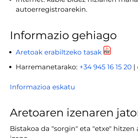
autoerregistroarekin.
Informazio gehiago
Aretoak erabiltzeko tasak
Harremanetarako:
+34 945 16 15 20
|
Informazioa eskatu
Aretoaren izenaren jato
Bistakoa da "sorgin" eta "etxe" hitzen