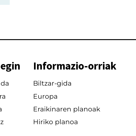
 egin
Informazio-orriak
nda
Biltzar-gida
ra
Europa
a
Eraikinaren planoak
z
Hiriko planoa