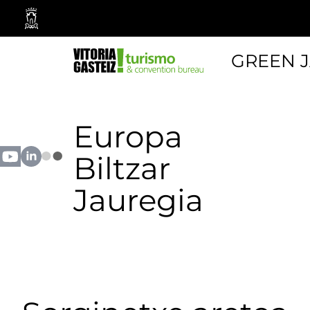
Vitoria-
Gasteizko
Udala
GREEN 
Europa
Biltzar
Jauregia