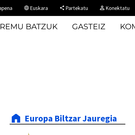
kapena
Euskara
Partekatu
Konektatu
EREMU BATZUK
GASTEIZ
KO
Europa Biltzar Jauregia