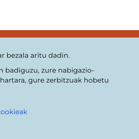
 bezala aritu dadin.
n badiguzu, zure nabigazio-
hartara, gure zerbitzuak hobetu
cookieak