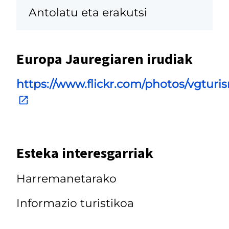
Antolatu eta erakutsi
Europa Jauregiaren irudiak
https://www.flickr.com/photos/vgtur
Esteka interesgarriak
Harremanetarako
Informazio turistikoa