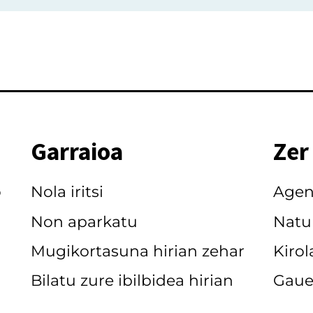
Garraioa
Zer
o
Nola iritsi
Age
Non aparkatu
Natu
Mugikortasuna hirian zehar
Kirol
Bilatu zure ibilbidea hirian
Gaue