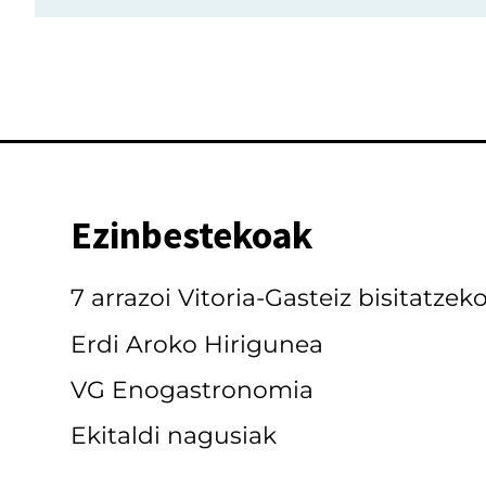
Ezinbestekoak
7 arrazoi Vitoria-Gasteiz bisitatzek
Erdi Aroko Hirigunea
VG Enogastronomia
Ekitaldi nagusiak