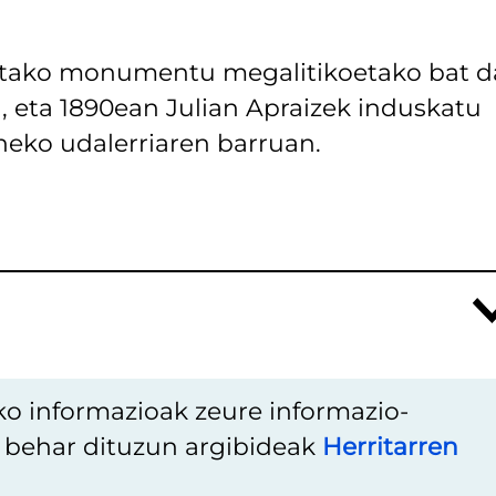
utako monumentu megalitikoetako bat d
en, eta 1890ean Julian Apraizek induskatu
neko udalerriaren barruan.
ko informazioak zeure informazio-
u behar dituzun argibideak
Herritarren