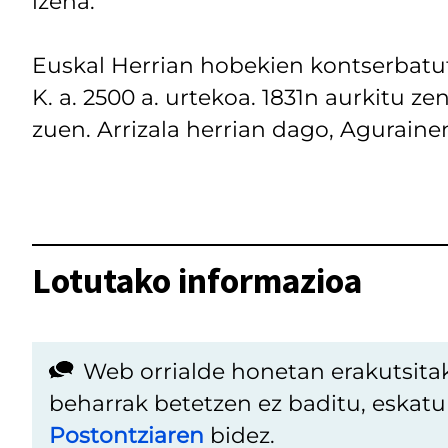
izena.
Euskal Herrian hobekien kontserbat
K. a. 2500 a. urtekoa. 1831n aurkitu z
zuen. Arrizala herrian dago, Aguraine
Lotutako informazioa
Web orrialde honetan erakutsita
beharrak betetzen ez baditu, eskat
Postontziaren
bidez.