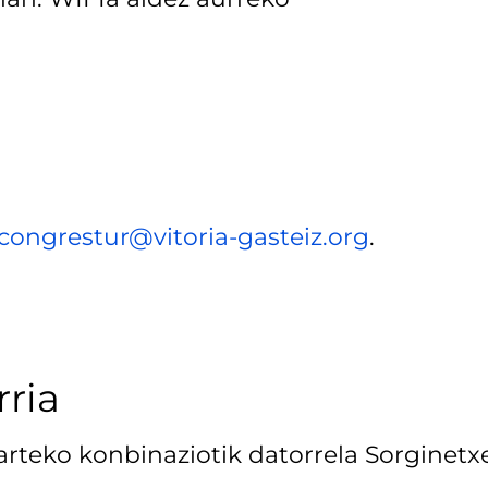
congrestur@vitoria-gasteiz.org
.
rria
 arteko konbinaziotik datorrela Sorginetx