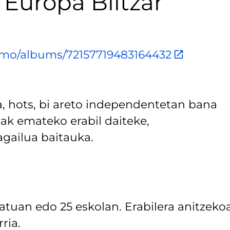
 Europa Biltzar
ismo/albums/72157719483164432
a, hots, bi areto independentetan bana
ak emateko erabil daiteke,
gailua baitauka.
atuan edo 25 eskolan. Erabilera anitzekoa
ria.