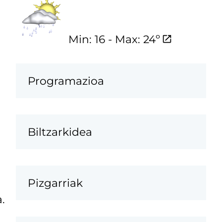
Min: 16 - Max: 24º
Programazioa
Biltzarkidea
Pizgarriak
.