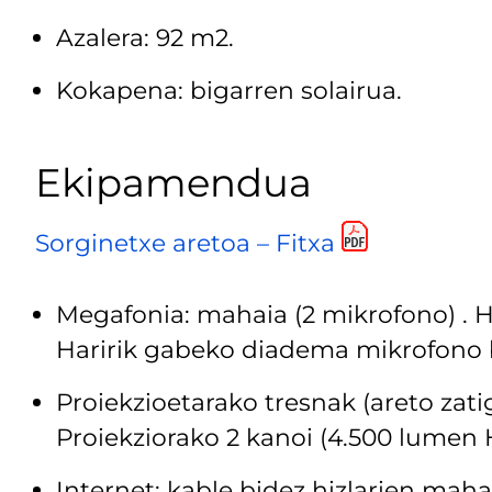
Azalera: 92 m2.
Kokapena: bigarren solairua.
Ekipamendua
Sorginetxe aretoa – Fitxa
Megafonia: mahaia (2 mikrofono) . 
Haririk gabeko diadema mikrofono 
Proiekzioetarako tresnak (areto zatig
Proiekziorako 2 kanoi (4.500 lumen 
Internet: kable bidez hizlarien mah