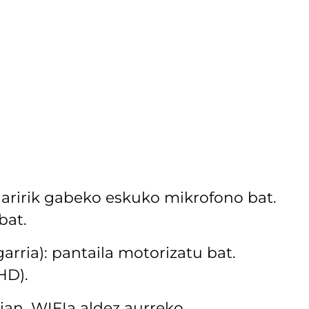
Haririk gabeko eskuko mikrofono bat.
bat.
arria): pantaila motorizatu bat.
HD).
aian. WIFIa aldez aurreko