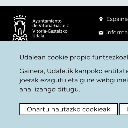
Espainia
informa
+34 945
© Vitoria-Gasteizko Udala
Udalean cookie propio funtsezkoak
Gainera, Udaletik kanpoko entita
joerak ezagutu eta gure webguneko
Legezko oharra
Pribatutasuna
Cookieen pol
ahal izango ditugu.
Onartu hautazko cookieak