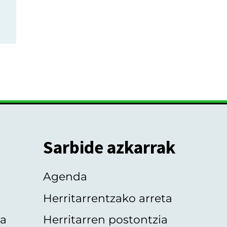
Sarbide azkarrak
Agenda
Herritarrentzako arreta
oa
Herritarren postontzia