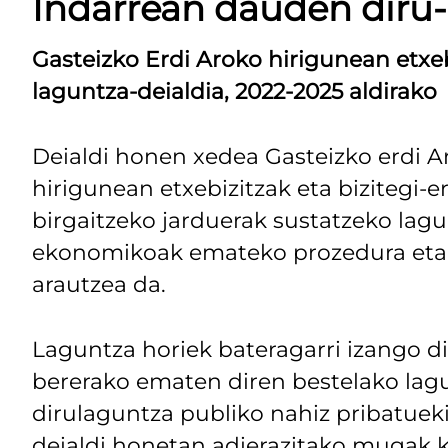
Indarrean dauden diru
Gasteizko Erdi Aroko hirigunean etxebi
laguntza-deialdia, 2022-2025 aldirako
Deialdi honen xedea Gasteizko erdi A
hirigunean etxebizitzak eta bizitegi-e
birgaitzeko jarduerak sustatzeko lag
ekonomikoak emateko prozedura eta 
arautzea da.
Laguntza horiek bateragarri izango d
bererako ematen diren bestelako lag
dirulaguntza publiko nahiz pribatueki
deialdi honetan adierazitako mugak 