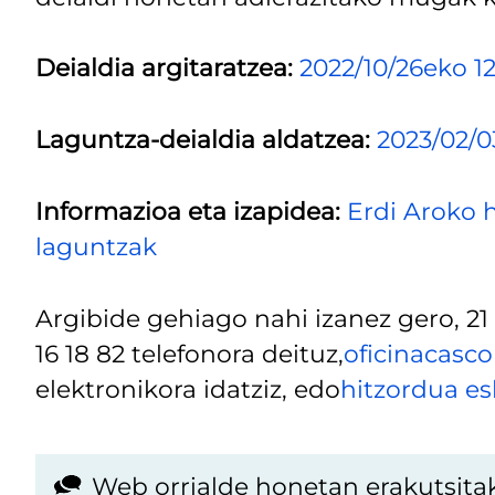
Deialdia argitaratzea:
2022/10/26eko 
Laguntza-deialdia aldatzea:
2023/02/
Informazioa eta izapidea:
Erdi Aroko 
laguntzak
Argibide gehiago nahi izanez gero, 21 
16 18 82 telefonora deituz,
oficinacasco
elektronikora idatziz, edo
hitzordua e
Web orrialde honetan erakutsita