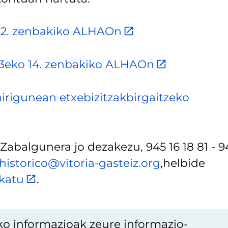
122. zenbakiko ALHAOn
03eko 14. zenbakiko ALHAOn
hirigunean etxebizitzakbirgaitzeko
Zabalgunera jo dezakezu, 945 16 18 81 - 9
historico@vitoria-gasteiz.org
,helbide
skatu
.
ko informazioak zeure informazio-