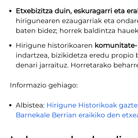
Etxebizitza duin, eskuragarri eta er
hirigunearen ezaugarriak eta ondare
baten bidez; horrek baldintza hauek
Hirigune historikoaren
komunitate- 
indartzea, bizikidetza eredu propio b
denari jarraituz. Horretarako beharr
Informazio gehiago:
Albistea:
Hirigune Historikoak gaztee
Barnekale Berrian eraikiko den etxe