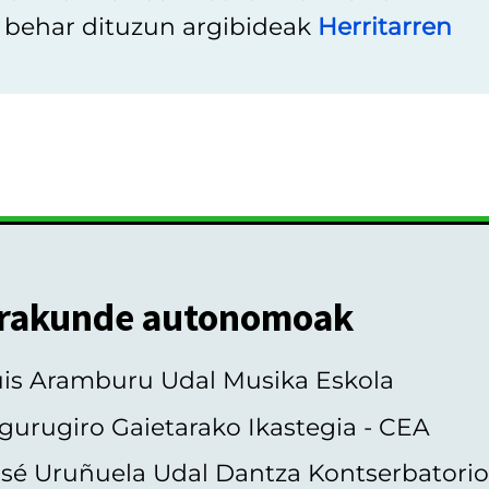
u behar dituzun argibideak
Herritarren
rakunde autonomoak
uis Aramburu Udal Musika Eskola
gurugiro Gaietarako Ikastegia - CEA
sé Uruñuela Udal Dantza Kontserbatori