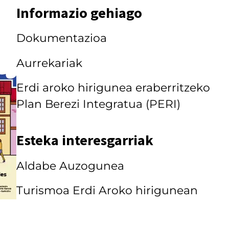
Informazio gehiago
Dokumentazioa
Aurrekariak
Erdi aroko hirigunea eraberritzeko
Plan Berezi Integratua (PERI)
Esteka interesgarriak
Aldabe Auzogunea
Turismoa Erdi Aroko hirigunean