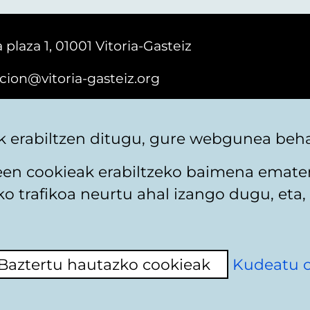
 plaza 1, 01001 Vitoria-Gasteiz
cion@vitoria-gasteiz.org
161616
 erabiltzen ditugu, gure webgunea behar
teen cookieak erabiltzeko baimena emate
 trafikoa neurtu ahal izango dugu, eta, 
itika
Web mapa
Erabilerraztasuna
Harremaneta
Baztertu hautazko cookieak
Kudeatu 