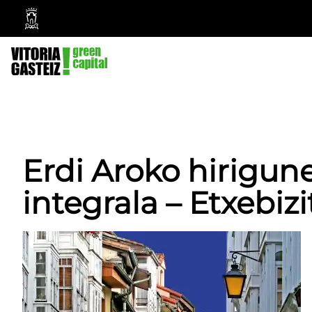
Vitoria-
Gasteizko
Udala
Erdi Aroko hirigun
integrala – Etxebizi