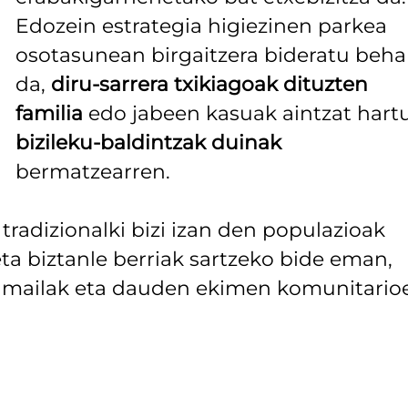
Edozein estrategia higiezinen parkea
osotasunean birgaitzera bideratu beha
da,
diru-sarrera txikiagoak dituzten
familia
edo jabeen kasuak aintzat hartu
bizileku-baldintzak duinak
bermatzearren.
radizionalki bizi izan den populazioak
ta biztanle berriak sartzeko bide eman,
en mailak eta dauden ekimen komunitario