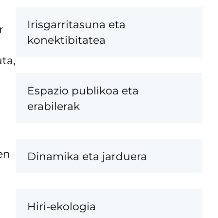
Irisgarritasuna eta
r
konektibitatea
ta,
Espazio publikoa eta
erabilerak
en
Dinamika eta jarduera
Hiri-ekologia