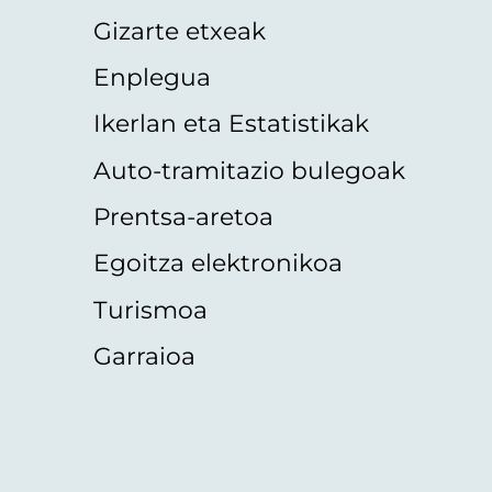
Gizarte etxeak
Enplegua
Ikerlan eta Estatistikak
Auto-tramitazio bulegoak
Prentsa-aretoa
Egoitza elektronikoa
Turismoa
Garraioa