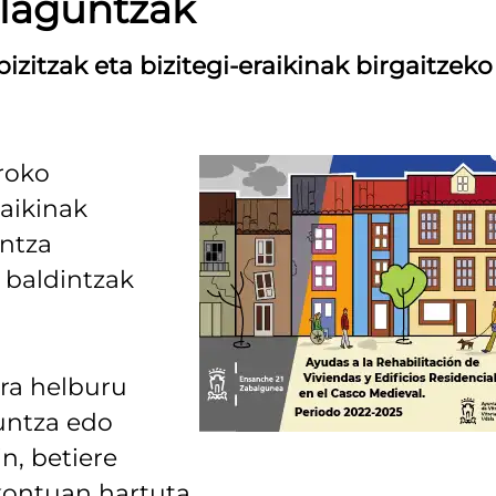
-laguntzak
zitzak eta bizitegi-eraikinak birgaitzeko
roko
raikinak
untza
baldintzak
ira helburu
untza edo
n, betiere
kontuan hartuta.