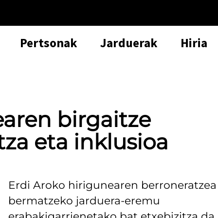
Pertsonak
Jarduerak
Hiria
earen birgaitze
tza eta inklusioa
Erdi Aroko hirigunearen berroneratzea
bermatzeko jarduera-eremu
erabakigarrienetako bat etxebizitza da.