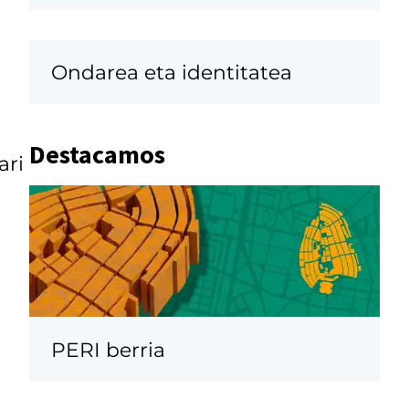
Ondarea eta identitatea
Destacamos
ari
PERI berria