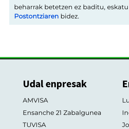
beharrak betetzen ez baditu, eskat
Postontziaren
bidez.
Udal enpresak
E
AMVISA
L
Ensanche 21 Zabalgunea
In
TUVISA
Jo