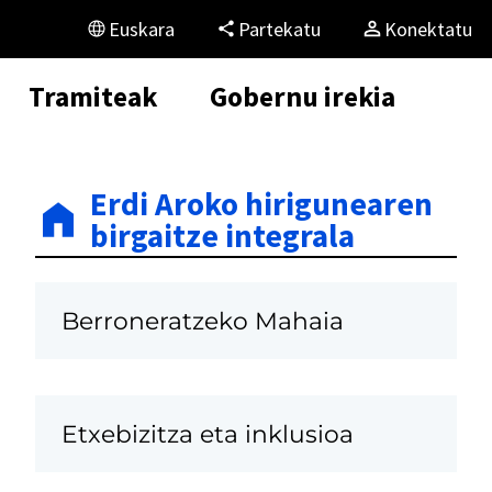
Euskara
Partekatu
Konektatu
Tramiteak
Gobernu irekia
Erdi Aroko hirigunearen
birgaitze integrala
Berroneratzeko Mahaia
Etxebizitza eta inklusioa