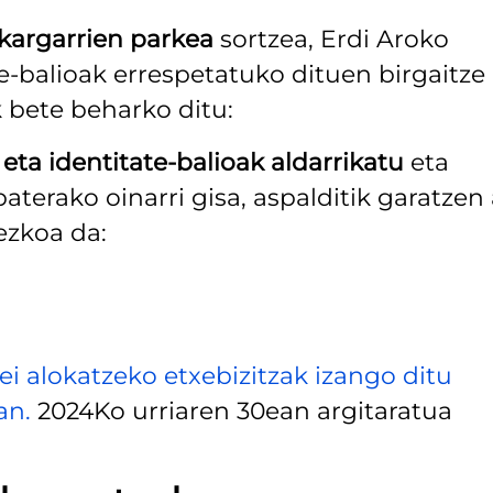
akargarrien parkea
sortzea, Erdi Aroko
-balioak errespetatuko dituen birgaitze
 bete beharko ditu:
eta identitate-balioak aldarrikatu
eta
aterako oinarri gisa, aspalditik garatzen 
ezkoa da:
i alokatzeko etxebizitzak izango ditu
an.
2024Ko urriaren 30ean argitaratua