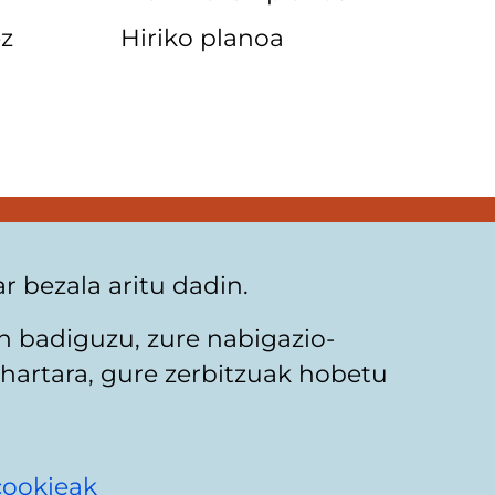
z
Hiriko planoa
 bezala aritu dadin.
n badiguzu, zure nabigazio-
hartara, gure zerbitzuak hobetu
cookieak