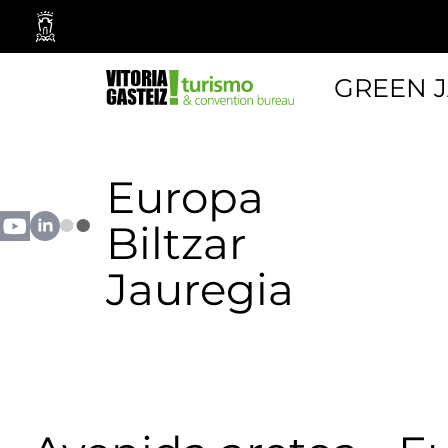
Vitoria-
Gasteizko
Udala
GREEN 
Europa
Biltzar
Jauregia