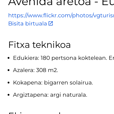
Avenida aretoa - Eu
https://www.flickr.com/photos/vgtur
Bisita birtuala
Fitxa teknikoa
Edukiera: 180 pertsona koktelean. Er
Azalera: 308 m2.
Kokapena: bigarren solairua.
Argiztapena: argi naturala.