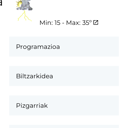
a
Min: 15 - Max: 35º
Programazioa
Biltzarkidea
Pizgarriak