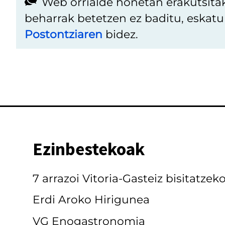
Web orrialde honetan erakutsita
beharrak betetzen ez baditu, eskat
Postontziaren
bidez.
Ezinbestekoak
7 arrazoi Vitoria-Gasteiz bisitatzek
Erdi Aroko Hirigunea
VG Enogastronomia