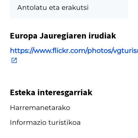
Antolatu eta erakutsi
Europa Jauregiaren irudiak
https://www.flickr.com/photos/vgtur
Esteka interesgarriak
Harremanetarako
Informazio turistikoa