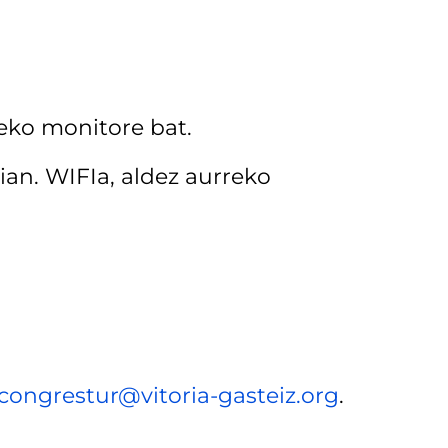
eko monitore bat.
ian. WIFIa, aldez aurreko
congrestur@vitoria-gasteiz.org
.