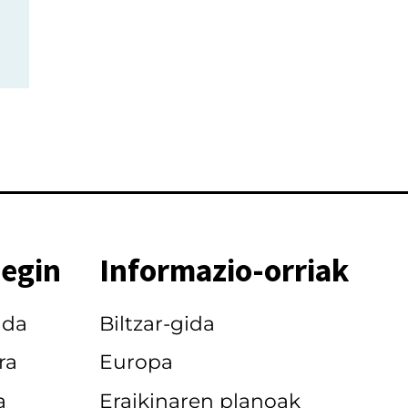
 egin
Informazio-orriak
nda
Biltzar-gida
ra
Europa
a
Eraikinaren planoak