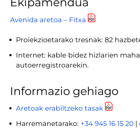
Ekipamendua
Avenida aretoa – Fitxa
Proiekzioetarako tresnak: 82 hazbet
Internet
: kable bidez hizlarien maha
autoerregistroarekin.
Informazio gehiago
Aretoak erabiltzeko tasak
Harremanetarako:
+34 945 16 15 20
|