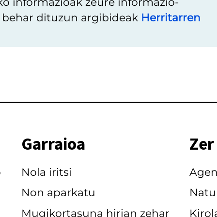
ko informazioak zeure informazio-
u behar dituzun argibideak
Herritarren
Garraioa
Zer
o
Nola iritsi
Age
Non aparkatu
Natu
Mugikortasuna hirian zehar
Kirol