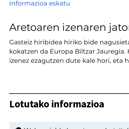
Informazioa eskatu
Aretoaren izenaren jato
Gasteiz hiribidea hiriko bide nagusiet
kokatzen da Europa Biltzar Jauregia. H
izenez ezagutzen dute kale hori, eta h
Lotutako informazioa