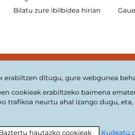
Bilatu zure ibilbidea hirian
Gaue
-Gasteiz Convention Bureau
 de Congresos Europa
 erabiltzen ditugu, gure webgunea behar
Gasteiz, 85, 01009 Vitoria-Gasteiz
teen cookieak erabiltzeko baimena emate
tur@vitoria-gasteiz.org
 trafikoa neurtu ahal izango dugu, eta, 
 16 15 20
Baztertu hautazko cookieak
Kudeatu 