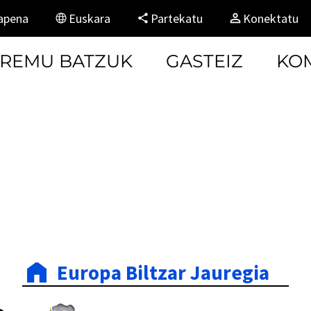
kapena
Euskara
Partekatu
Konektatu
EREMU BATZUK
GASTEIZ
KO
Europa Biltzar Jauregia