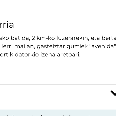
rria
ako bat da, 2 km-ko luzerarekin, eta bert
erri mailan, gasteiztar guztiek "avenida"
ortik datorkio izena aretoari.