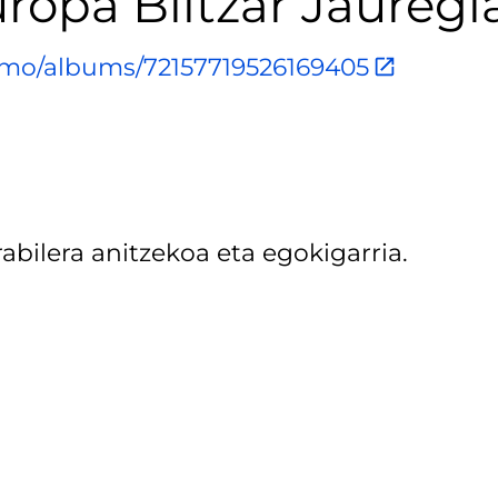
ropa Biltzar Jauregi
ismo/albums/72157719526169405
abilera anitzekoa eta egokigarria.